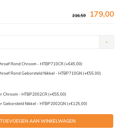
179,00
216,59
chroef Rond Chroom - HTBP710CR (+€45,00)
hroef Rond Geborsteld Nikkel - HTBP710GN (+€55,00)
er Chroom - HTBP2002CR (+€55,00)
r Geborsteld Nikkel - HTBP2002GN (+€125,00)
Afbeelding vergroten
TOEVOEGEN AAN WINKELWAGEN