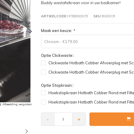
Buddy wastafelkraan voor in uw badkamer!
ARTIKELCODE
HTBB003CR
SKU
B003CR
Maak een keuze:
*
Chroom - €179,00
Optie Clickwaste::
Clickwaste Hotbath Cobber Afvoerplug met S
Clickwaste Hotbath Cobber Afvoerplug met Sc
Optie Stopkraan::
Hoekstopkraan Hotbath Cobber Rond met Filt
Hoekstopkraan Hotbath Cobber Rond met Filte
Afbeelding vergroten
-
+