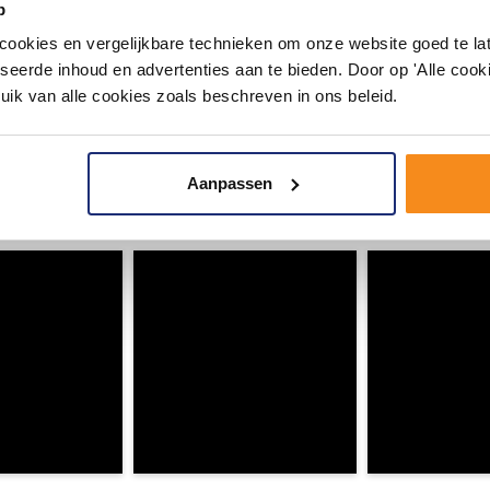
p
okies en vergelijkbare technieken om onze website goed te late
seerde inhoud en advertenties aan te bieden. Door op 'Alle cooki
uik van alle cookies zoals beschreven in ons beleid.
#mijndroombadkamer
ouw badkamer op Instagram met #mijndroombadkamer en tag @m
Aanpassen
omgeving vol met unieke badkamerstijlen. Doe je mee?