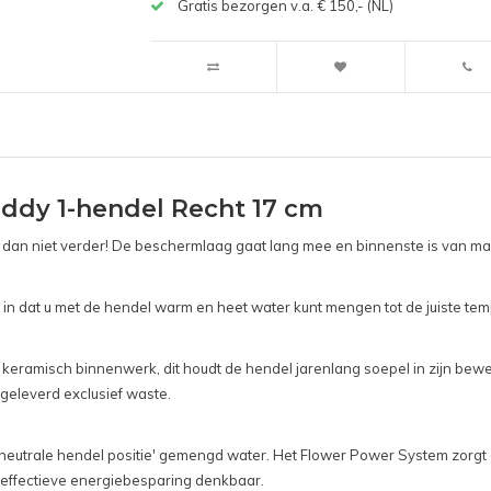
Gratis bezorgen v.a. € 150,- (NL)
dy 1-hendel Recht 17 cm
n niet verder! De beschermlaag gaat lang mee en binnenste is van massi
 in dat u met de hendel warm en heet water kunt mengen tot de juiste t
keramisch binnenwerk, dit houdt de hendel jarenlang soepel in zijn bewe
geleverd exclusief waste.
neutrale hendel positie' gemengd water. Het Flower Power System zorgt d
 effectieve energiebesparing denkbaar.