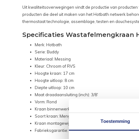
Uit kwaliteitsoverwegingen vindt de productie van producten v
producten die deel uit maken van het Hotbath netwerk behor
thermostaat technologie, assemblage, testen en douchesys
Specificaties Wastafelmengkraan 
Merk: Hotbath
Serie: Buddy
Materiaal: Messing
Kleur: Chroom of RVS
Hoogte kraan: 17 cm
Hoogte uitloop: 8 cm
Diepte uitloop: 10 cm
Maat draadaansluiting (inch): 3/8'
Vorm: Rond
Kraan binnenwerk: Keramisch
Soort kraan: Mengkraan
Toestemming
Kraan montagewijze: Opbouw
Fabrieksgarantie: 5 jaar