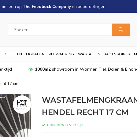
s met een
op
The Feedback Company
na
beoordelingen!
TOILETTEN
LIGBADEN
VERWARMING
WASTAFELS
ACCESSOIRES
M
nktijd
1000m2
showroom in Wormer, Tiel, Dalen & Eindh
cht 17 cm
WASTAFELMENGKRAAN 
HENDEL RECHT 17 CM
CONFORM LEVERTIJD