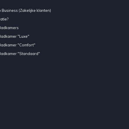
 Business (Zakelijke klanten)
atie?
Badkamers
Badkamer "Luxe"
Badkamer "Comfort"
Badkamer "Standaard"