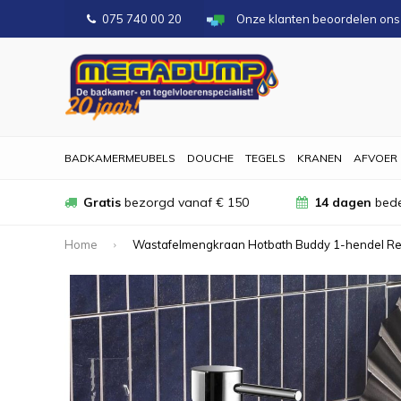
075 740 00 20
Onze klanten beoordelen on
BADKAMERMEUBELS
DOUCHE
TEGELS
KRANEN
AFVOER
Gratis
bezorgd vanaf € 150
14 dagen
bede
Home
Wastafelmengkraan Hotbath Buddy 1-hendel Re