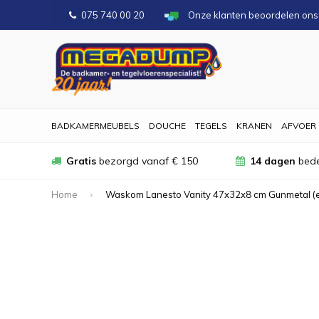
075 740 00 20
Onze klanten beoordelen on
BADKAMERMEUBELS
DOUCHE
TEGELS
KRANEN
AFVOER
Gratis
bezorgd vanaf € 150
14 dagen
bede
Home
Waskom Lanesto Vanity 47x32x8 cm Gunmetal (ex