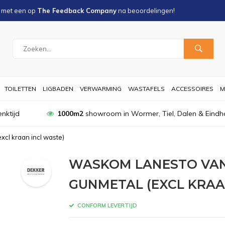
s met een
op
The Feedback Company
na
beoordelingen!
TOILETTEN
LIGBADEN
VERWARMING
WASTAFELS
ACCESSOIRES
M
nktijd
1000m2
showroom in Wormer, Tiel, Dalen & Eindh
cl kraan incl waste)
WASKOM LANESTO VAN
GUNMETAL (EXCL KRAA
CONFORM LEVERTIJD