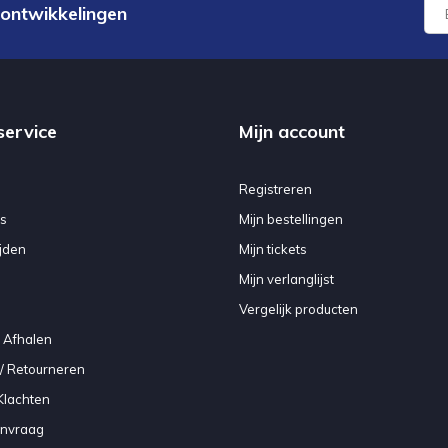
 ontwikkelingen
service
Mijn account
Registreren
s
Mijn bestellingen
jden
Mijn tickets
Mijn verlanglijst
Vergelijk producten
 Afhalen
/ Retourneren
Klachten
anvraag