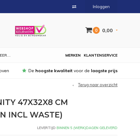
Inloggen
0,00
0
EER....
MERKEN
KLANTENSERVICE
oven
De
hoogste kwaliteit
voor de
laagste prijs
Terug naar overzicht
ITY 47X32X8 CM
N INCL WASTE)
LEVERTIJD
BINNEN 5 (WERK)DAGEN GELEVERD