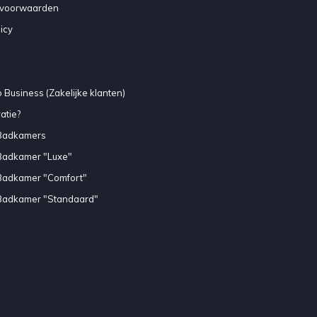
voorwaarden
icy
 Business (Zakelijke klanten)
atie?
Badkamers
Badkamer "Luxe"
Badkamer "Comfort"
Badkamer "Standaard"