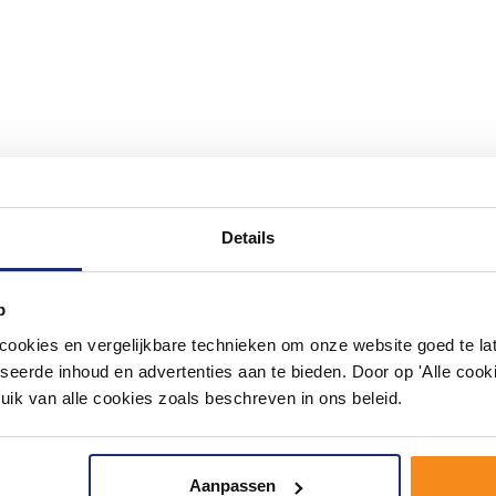
Details
#mijndroombadkamer
ouw badkamer op Instagram met #mijndroombadkamer en tag @m
omgeving vol met unieke badkamerstijlen. Doe je mee?
p
okies en vergelijkbare technieken om onze website goed te late
seerde inhoud en advertenties aan te bieden. Door op 'Alle cooki
uik van alle cookies zoals beschreven in ons beleid.
Aanpassen