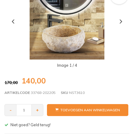
Image
1
/ 4
140,00
170,00
ARTIKELCODE
33768-202205
SKU
NST3610
-
+
TOEVOEGEN AAN WINKELWAGEN
Niet goed? Geld terug!