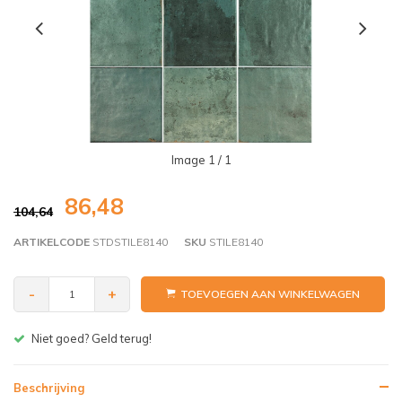
Image
1
/ 1
86,48
104,64
ARTIKELCODE
STDSTILE8140
SKU
STILE8140
-
+
TOEVOEGEN AAN WINKELWAGEN
Gratis bezorgen v.a. € 150,- (NL)
Beschrijving