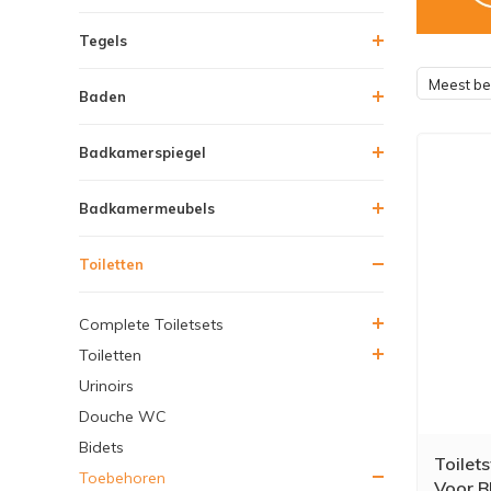
Tegels
Meest b
Baden
Badkamerspiegel
Badkamermeubels
Toiletten
Complete Toiletsets
Toiletten
Urinoirs
Douche WC
Bidets
Toilet
Toebehoren
Voor B