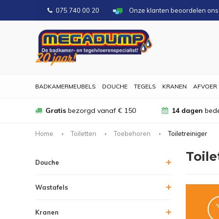
075 740 00 20
Onze klanten beoordelen on
BADKAMERMEUBELS
DOUCHE
TEGELS
KRANEN
AFVOER
Gratis
bezorgd vanaf € 150
14 dagen
bede
Home
Toiletten
Toebehoren
Toiletreiniger
Toile
Douche
Wastafels
Kranen