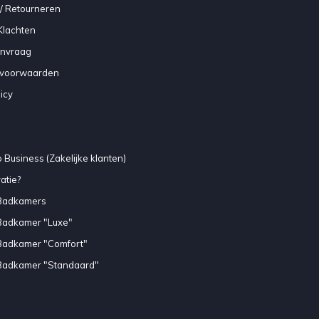
/ Retourneren
Klachten
anvraag
voorwaarden
icy
 Business (Zakelijke klanten)
atie?
Badkamers
Badkamer "Luxe"
Badkamer "Comfort"
Badkamer "Standaard"