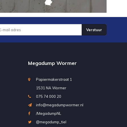
Verstuur
Megadump Wormer
Papiermakerstraat 1
1531 NA Wormer
075 74 000 20
info@megadumpwormer.nl
/MegadumpNL
@megadump_tiel