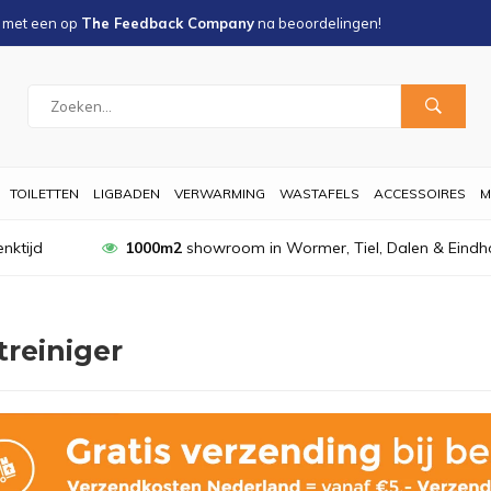
s met een
op
The Feedback Company
na
beoordelingen!
TOILETTEN
LIGBADEN
VERWARMING
WASTAFELS
ACCESSOIRES
M
nktijd
1000m2
showroom in Wormer, Tiel, Dalen & Eindh
treiniger