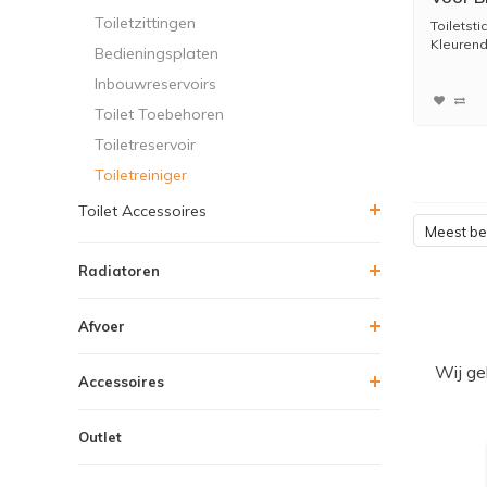
Spoelw
Toiletzittingen
Toiletst
Kleurend
Bedieningsplaten
Inbouwreservoirs
Toilet Toebehoren
Toiletreservoir
Toiletreiniger
Toilet Accessoires
Meest b
Radiatoren
Afvoer
Wij ge
Accessoires
Outlet