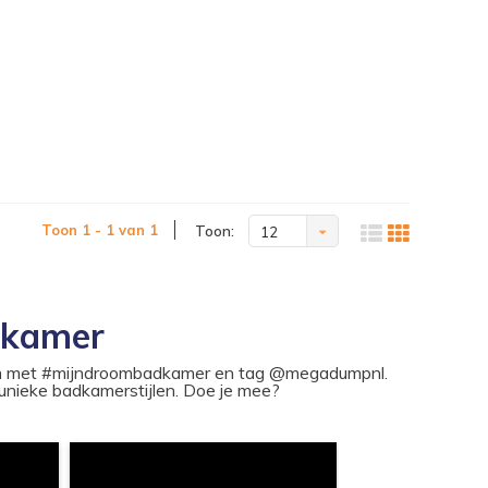
Toon 1 - 1 van 1
Toon:
12
dkamer
ram met #mijndroombadkamer en tag @megadumpnl.
nieke badkamerstijlen. Doe je mee?