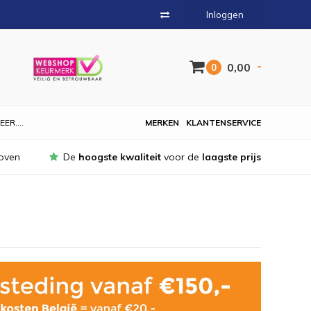
Inloggen
0,00
0
EER....
MERKEN
KLANTENSERVICE
oven
De
hoogste kwaliteit
voor de
laagste prijs