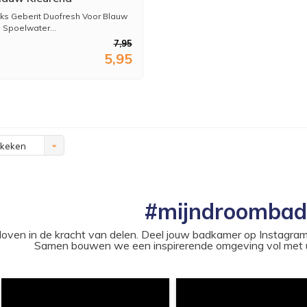
ater 8 Stuks
icks Geberit Duofresh Voor Blauw
 Spoelwater...
7,95
5,95
ekeken
#mijndroomba
loven in de kracht van delen. Deel jouw badkamer op Instag
Samen bouwen we een inspirerende omgeving vol met u