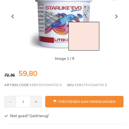
Image
1
/ 9
59,80
72,36
ARTIKELCODE
KEBSTEVONAT02.5
SKU
KEBSTEVONAT02.5
-
+
TOEVOEGEN AAN WINKELWAGEN
Gratis bezorgen v.a. € 150,- (NL)