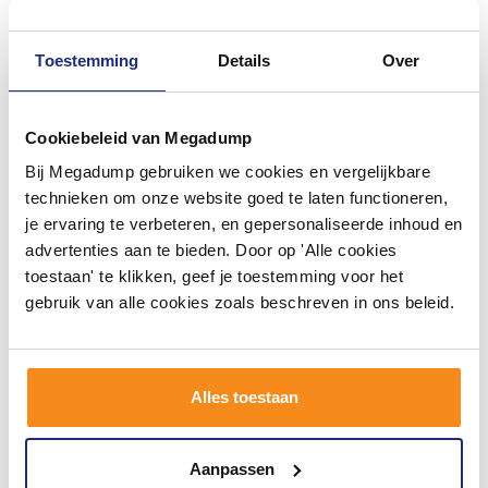
Toestemming
Details
Over
Cookiebeleid van Megadump
#mijndroombadkamer
Bij Megadump gebruiken we cookies en vergelijkbare
Wij geloven in de kracht van delen. Deel jouw
technieken om onze website goed te laten functioneren,
badkamer op Instagram met #mijndroombadkamer
je ervaring te verbeteren, en gepersonaliseerde inhoud en
en tag @megadumpnl. Samen bouwen we een
inspirerende omgeving vol met unieke
advertenties aan te bieden. Door op 'Alle cookies
badkamerstijlen. Doe je mee?
toestaan' te klikken, geef je toestemming voor het
gebruik van alle cookies zoals beschreven in ons beleid.
Alles toestaan
Aanpassen