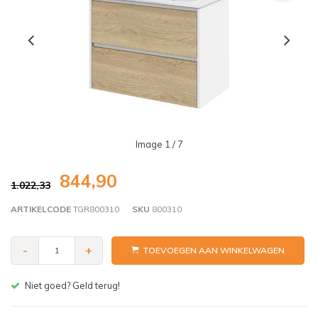
Image
1
/ 7
844,90
1.022,33
ARTIKELCODE
TGR800310
SKU
800310
-
+
TOEVOEGEN AAN WINKELWAGEN
Gratis bezorgen v.a. € 150,- (NL)