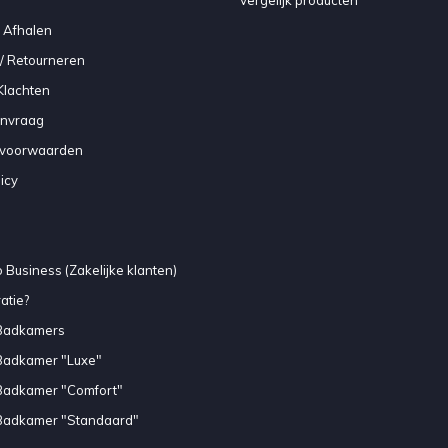
 Afhalen
/ Retourneren
Klachten
anvraag
voorwaarden
icy
 Business (Zakelijke klanten)
atie?
Badkamers
Badkamer "Luxe"
Badkamer "Comfort"
Badkamer "Standaard"