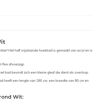
it
itair! Het half vrijstaande hoekbad is gemaakt van acryl en is
 flex afvoerpijp.
et bad bevindt zich een kleine gleuf die dient als overloop.
 bad heeft een lengte van 180 cm, een breedte van 80 cm en
rond Wit: