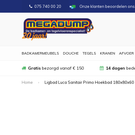
075 740 00 20
Onze klanten beoordelen on
BADKAMERMEUBELS
DOUCHE
TEGELS
KRANEN
AFVOER
Gratis
bezorgd vanaf € 150
14 dagen
bede
Home
Ligbad Luca Sanitair Primo Hoekbad 180x80x60