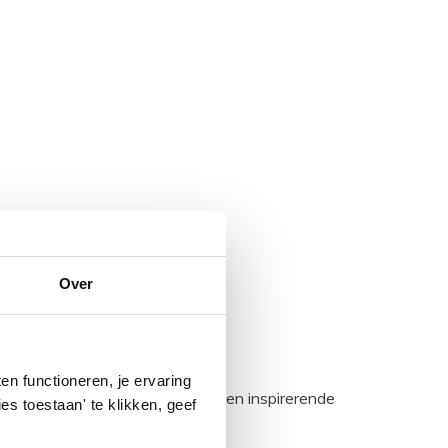
Over
n functioneren, je ervaring
egadumpnl. Samen bouwen we een inspirerende
es toestaan' te klikken, geef