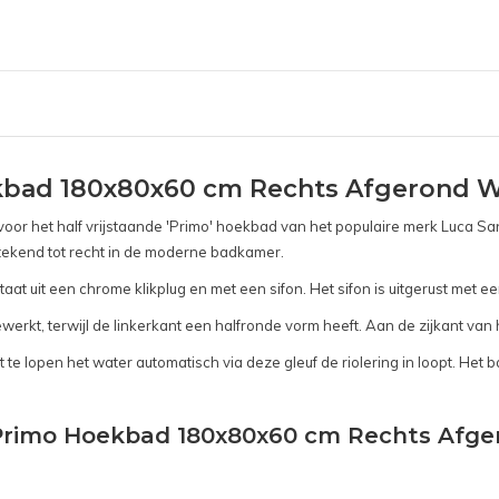
ekbad 180x80x60 cm Rechts Afgerond W
 voor het half vrijstaande 'Primo' hoekbad van het populaire merk Luca San
tstekend tot recht in de moderne badkamer.
t uit een chrome klikplug en met een sifon. Het sifon is uitgerust met een
erkt, terwijl de linkerkant een halfronde vorm heeft. Aan de zijkant van h
 te lopen het water automatisch via deze gleuf de riolering in loopt. Het
r Primo Hoekbad 180x80x60 cm Rechts Afge