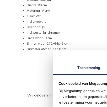
Diepte: 80 cm
Materiaal: Acryl
Kleur: Wit
Incl afvoer: Ja
Overloop: Ja
Incl waste: Ja (chrome)
Dikte wand: 9 cm
Binnen maat: 172x64x45 cm
Diameter afvoer: 7 en 8 cm
Toestemming
Cookiebeleid van Megadum
Bij Megadump gebruiken we co
Wij geloven in de kracht van delen. Deel j
te verbeteren, en gepersonali
je toestemming voor het gebr