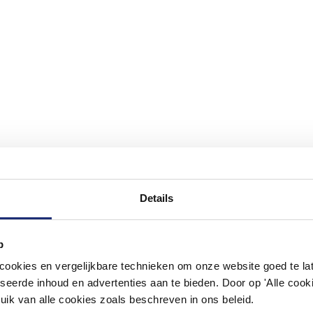
Details
p
#mijndroombadkamer
okies en vergelijkbare technieken om onze website goed te late
ouw badkamer op Instagram met #mijndroombadkamer en tag @m
seerde inhoud en advertenties aan te bieden. Door op 'Alle cooki
omgeving vol met unieke badkamerstijlen. Doe je mee?
uik van alle cookies zoals beschreven in ons beleid.