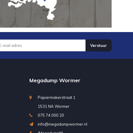
Verstuur
Megadump Wormer
Papiermakerstraat 1
1531 NA Wormer
075 74 000 20
info@megadumpwormer.nl
/MegadumpNL