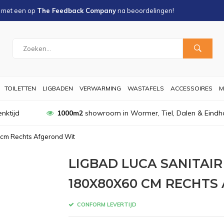
s met een
op
The Feedback Company
na
beoordelingen!
TOILETTEN
LIGBADEN
VERWARMING
WASTAFELS
ACCESSOIRES
M
nktijd
1000m2
showroom in Wormer, Tiel, Dalen & Eindh
 cm Rechts Afgerond Wit
LIGBAD LUCA SANITAI
180X80X60 CM RECHTS
CONFORM LEVERTIJD