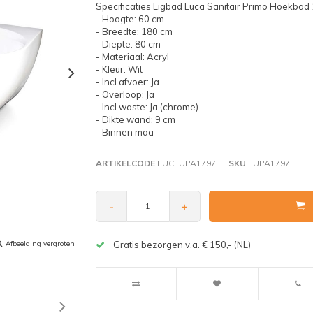
Specificaties Ligbad Luca Sanitair Primo Hoekba
- Hoogte: 60 cm
- Breedte: 180 cm
- Diepte: 80 cm
- Materiaal: Acryl
- Kleur: Wit
- Incl afvoer: Ja
- Overloop: Ja
- Incl waste: Ja (chrome)
- Dikte wand: 9 cm
- Binnen maa
ARTIKELCODE
LUCLUPA1797
SKU
LUPA1797
-
+
Afbeelding vergroten
Gratis bezorgen v.a. € 150,- (NL)