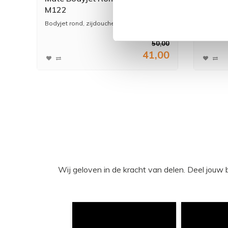
M122
Bodyjet rond, zijdouche van Hotbath
Wanduitl
gemaakt 
50,00
41,00
Wij geloven in de kracht van delen. Deel j