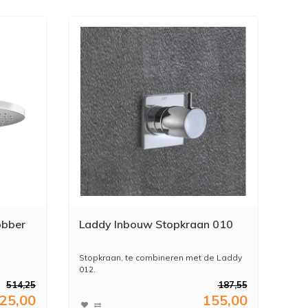
obber
Laddy Inbouw Stopkraan 010
Stopkraan, te combineren met de Laddy
012.
514,25
187,55
25,00
155,00