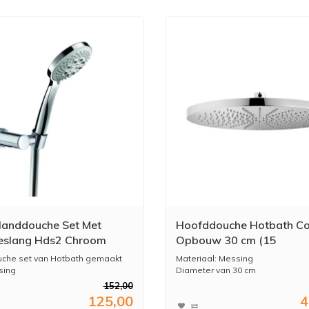
anddouche Set Met
Hoofddouche Hotbath C
eslang Hds2 Chroom
Opbouw 30 cm (15
Verschillende Kleuren)
che set van Hotbath gemaakt
Materiaal: Messing
sing
Diameter van 30 cm
Voorzien van Shower ...
152,00
125,00
4