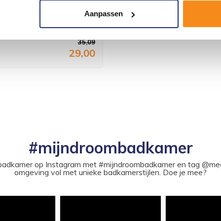
Aanpassen
aat, chroom of geborsteld nikkel,
van ABS ku...
35,09
29,00
#mijndroombadkamer
ouw badkamer op Instagram met #mijndroombadkamer en tag @m
omgeving vol met unieke badkamerstijlen. Doe je mee?