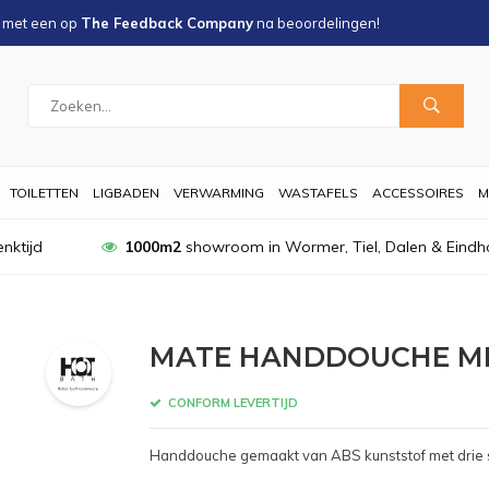
s met een
op
The Feedback Company
na
beoordelingen!
TOILETTEN
LIGBADEN
VERWARMING
WASTAFELS
ACCESSOIRES
M
nktijd
1000m2
showroom in Wormer, Tiel, Dalen & Eindh
MATE HANDDOUCHE MET
CONFORM LEVERTIJD
Handdouche gemaakt van ABS kunststof met drie 