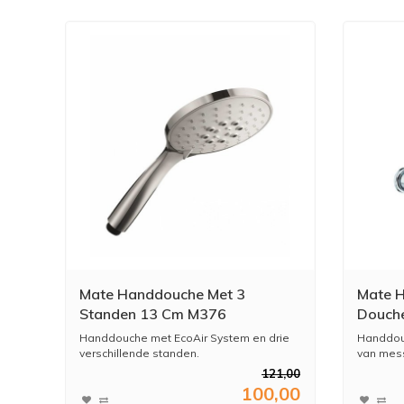
Mate Handdouche Met 3
Mate H
Standen 13 Cm M376
Douch
Handdouche met EcoAir System en drie
Handdou
verschillende standen.
van mes
121,00
100,00