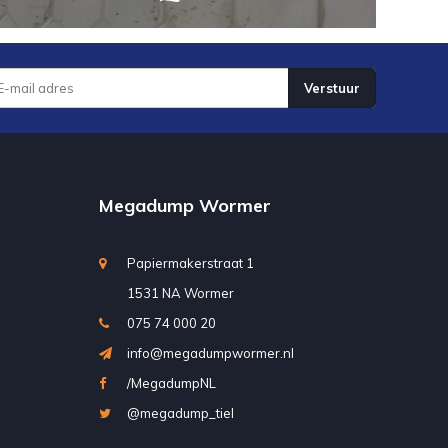
Verstuur
Megadump Wormer
Papiermakerstraat 1
1531 NA Wormer
075 74 000 20
info@megadumpwormer.nl
/MegadumpNL
@megadump_tiel