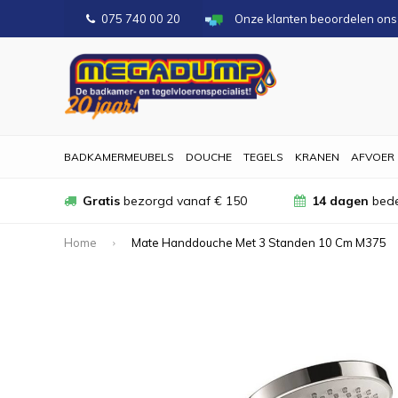
075 740 00 20
Onze klanten beoordelen on
BADKAMERMEUBELS
DOUCHE
TEGELS
KRANEN
AFVOER
Gratis
bezorgd vanaf € 150
14 dagen
bede
Home
Mate Handdouche Met 3 Standen 10 Cm M375