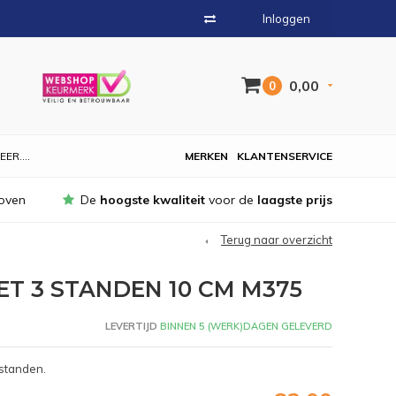
Inloggen
0,00
0
EER....
MERKEN
KLANTENSERVICE
oven
De
hoogste kwaliteit
voor de
laagste prijs
Terug naar overzicht
 3 STANDEN 10 CM M375
LEVERTIJD
BINNEN 5 (WERK)DAGEN GELEVERD
standen.