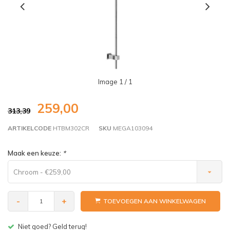
Image
1
/ 1
259,00
313,39
ARTIKELCODE
HTBM302CR
SKU
MEGA103094
Maak een keuze:
*
Chroom - €259,00
-
+
TOEVOEGEN AAN WINKELWAGEN
Gratis bezorgen v.a. € 150,- (NL)