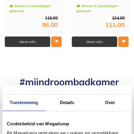
Binnen 5 (werk)dagen
Binnen 5 (werk)dagen
geleverd
geleverd
116,00
134,00
96,00
111,00
Meer info
Meer info
#mijndroombadkamer
Wij geloven in de kracht van delen. Deel jouw
badkamer op Instagram met #mijndroombadkamer
en tag @megadumpnl. Samen bouwen we een
Toestemming
Details
Over
inspirerende omgeving vol met unieke
badkamerstijlen. Doe je mee?
Cookiebeleid van Megadump
Bij Megadump gebruiken we cookies en vergelijkbare