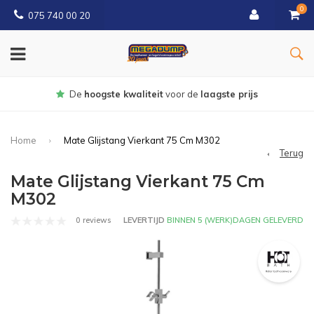
0
075 740 00 20
Gratis
bezorgd vanaf € 150
Home
Mate Glijstang Vierkant 75 Cm M302
Terug
Mate Glijstang Vierkant 75 Cm
M302
0 reviews
LEVERTIJD
BINNEN 5 (WERK)DAGEN GELEVERD