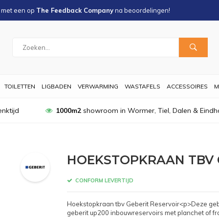
s met een
op
The Feedback Company
na
beoordelingen!
TOILETTEN
LIGBADEN
VERWARMING
WASTAFELS
ACCESSOIRES
M
nktijd
1000m2
showroom in Wormer, Tiel, Dalen & Eindh
HOEKSTOPKRAAN TBV 
CONFORM LEVERTIJD
Hoekstopkraan tbv Geberit Reservoir<p>Deze gebe
geberit up200 inbouwreservoirs met planchet of f