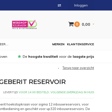
Inloggen
0,00
0
EER....
MERKEN
KLANTENSERVICE
oven
De
hoogste kwaliteit
voor de
laagste prijs
Terug naar overzicht
GEBERIT RESERVOIR
LEVERTIJD
VOOR 14:00 BESTELD, VOLGENDE (WERK)DAG IN HUIS
rit hoekstopkraan voor sigma 12 inbouwreservoirs, voor
rontbediening en geschikt voor up320 inbouwreservoirs. De