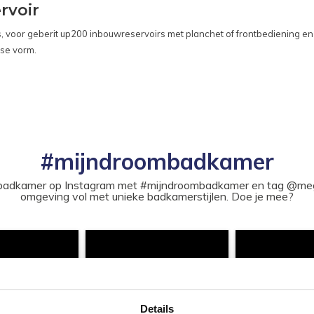
rvoir
voor geberit up200 inbouwreservoirs met planchet of frontbediening en 
kse vorm.
#mijndroombadkamer
ouw badkamer op Instagram met #mijndroombadkamer en tag @m
omgeving vol met unieke badkamerstijlen. Doe je mee?
Details