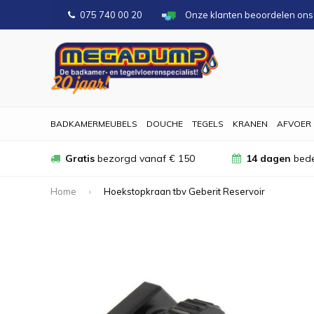
075 740 00 20
Onze klanten beoordelen on
BADKAMERMEUBELS
DOUCHE
TEGELS
KRANEN
AFVOER
Gratis
bezorgd vanaf € 150
14 dagen
bede
Home
Hoekstopkraan tbv Geberit Reservoir