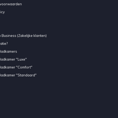
voorwaarden
icy
 Business (Zakelijke klanten)
atie?
Badkamers
Badkamer "Luxe"
Badkamer "Comfort"
Badkamer "Standaard"