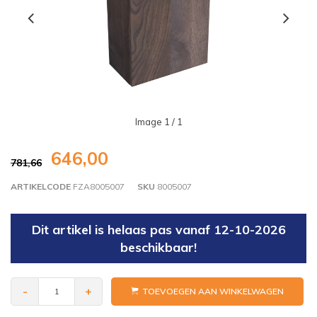
Image
1
/ 1
646,00
781,66
ARTIKELCODE
FZA8005007
SKU
8005007
Dit artikel is helaas pas vanaf 12-10-2026
beschikbaar!
-
+
TOEVOEGEN AAN WINKELWAGEN