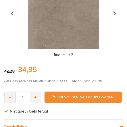
Image
1
/ 2
34,95
42,29
ARTIKELCODE
FLMCMINEGREIGE9090
SKU
FLSPACASH9
-
+
TOEVOEGEN AAN WINKELWAGEN
Gratis bezorgen v.a. € 150,- (
Beschrijving