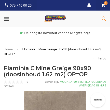
0
075 740 00 20
r de
laagste prijs
Gratis
bezorgd va
Home
Flaminia C Mine Greige 90x90 (doosinhoud 1.62 m2)
OP=OP
Terug
Flaminia C Mine Greige 90x90
(doosinhoud 1.62 m2) OP=OP
0
LEVERTIJD
VOOR 14:00 BESTELD, VOLGENDE
(WERK)DAG IN HUIS
reviews