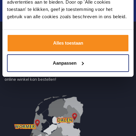
advertenties aan te bieden. Door op 'Alle cookies
Verstuur
toestaan' te klikken, geef je toestemming voor het
gebruik van alle cookies zoals beschreven in ons beleid.
Over ons
Alles toestaan
uw sanitairwinkel in Wormer waar u niet alleen in onze showroom
Aanpassen
terecht kunt voor badkamertegels en sanitair, maar ook via de
online winkel kan bestellen!