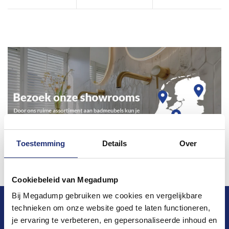
Toestemming
Details
Over
Cookiebeleid van Megadump
Bij Megadump gebruiken we cookies en vergelijkbare
Blijf op de hoogte van het laatste nieuws en
technieken om onze website goed te laten functioneren,
ontwikkelingen
je ervaring te verbeteren, en gepersonaliseerde inhoud en