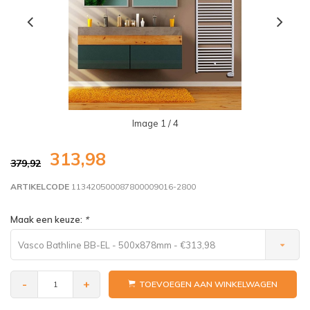
Image
1
/ 4
313,98
379,92
ARTIKELCODE
113420500087800009016-2800
Maak een keuze:
*
Vasco Bathline BB-EL - 500x878mm - €313,98
-
+
TOEVOEGEN AAN WINKELWAGEN