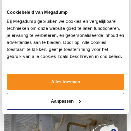
Wij geloven in de kracht van delen. Deel jouw
badkamer op Instagram met #mijndroombadkamer
Cookiebeleid van Megadump
en tag @megadumpnl. Samen bouwen we een
inspirerende omgeving vol met unieke
Bij Megadump gebruiken we cookies en vergelijkbare
badkamerstijlen. Doe je mee?
technieken om onze website goed te laten functioneren,
je ervaring te verbeteren, en gepersonaliseerde inhoud en
advertenties aan te bieden. Door op 'Alle cookies
toestaan' te klikken, geef je toestemming voor het
gebruik van alle cookies zoals beschreven in ons beleid.
Alles toestaan
Aanpassen