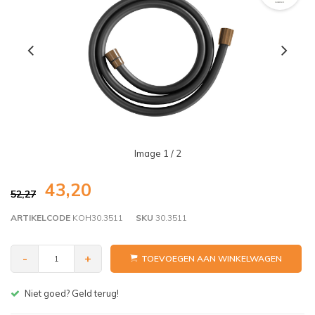
Image
1
/ 2
43,20
52,27
ARTIKELCODE
KOH30.3511
SKU
30.3511
-
+
TOEVOEGEN AAN WINKELWAGEN
Gratis bezorgen v.a. € 150,- (NL)