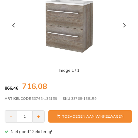
Image
1
/ 1
716,08
866,46
ARTIKELCODE
33768-138159
SKU
33768-138159
-
+
TOEVOEGEN AAN WINKELWAGEN
Gratis bezorgen v.a. € 150,- (NL)