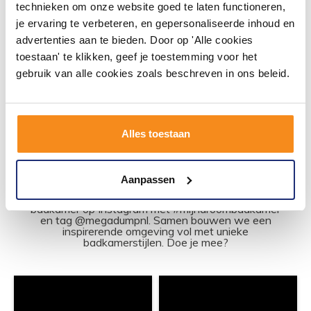
technieken om onze website goed te laten functioneren,
je ervaring te verbeteren, en gepersonaliseerde inhoud en
advertenties aan te bieden. Door op 'Alle cookies
toestaan' te klikken, geef je toestemming voor het
gebruik van alle cookies zoals beschreven in ons beleid.
Alles toestaan
#mijndroombadkamer
Aanpassen
Wij geloven in de kracht van delen. Deel jouw
badkamer op Instagram met #mijndroombadkamer
en tag @megadumpnl. Samen bouwen we een
inspirerende omgeving vol met unieke
badkamerstijlen. Doe je mee?