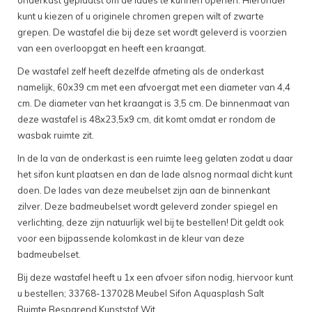
onderkast geplaatst om de lades te kunnen openen. Hieronder
kunt u kiezen of u originele chromen grepen wilt of zwarte
grepen. De wastafel die bij deze set wordt geleverd is voorzien
van een overloopgat en heeft een kraangat.
De wastafel zelf heeft dezelfde afmeting als de onderkast
namelijk, 60x39 cm met een afvoergat met een diameter van 4,4
cm. De diameter van het kraangat is 3,5 cm. De binnenmaat van
deze wastafel is 48x23,5x9 cm, dit komt omdat er rondom de
wasbak ruimte zit.
In de la van de onderkast is een ruimte leeg gelaten zodat u daar
het sifon kunt plaatsen en dan de lade alsnog normaal dicht kunt
doen. De lades van deze meubelset zijn aan de binnenkant
zilver. Deze badmeubelset wordt geleverd zonder spiegel en
verlichting, deze zijn natuurlijk wel bij te bestellen! Dit geldt ook
voor een bijpassende kolomkast in de kleur van deze
badmeubelset.
Bij deze wastafel heeft u 1x een afvoer sifon nodig, hiervoor kunt
u bestellen; 33768-137028 Meubel Sifon Aquasplash Salt
Ruimte Besparend Kunststof Wit