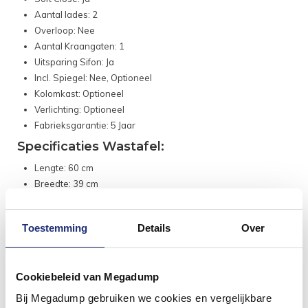
Aantal lades: 2
Overloop: Nee
Aantal Kraangaten: 1
Uitsparing Sifon: Ja
Incl. Spiegel: Nee, Optioneel
Kolomkast: Optioneel
Verlichting: Optioneel
Fabrieksgarantie: 5 Jaar
Specificaties Wastafel:
Lengte: 60 cm
Breedte: 39 cm
Diepte: 9 cm
Materiaal: Acryl
Toestemming
Details
Over
Kleur: Wit
Aantal Kraangaten: 2
Met Overloop: Nee
Cookiebeleid van Megadump
Aan de muur te bevestigen: Nee
Diameter afvoergat: 4,4 cm
Bij Megadump gebruiken we cookies en vergelijkbare