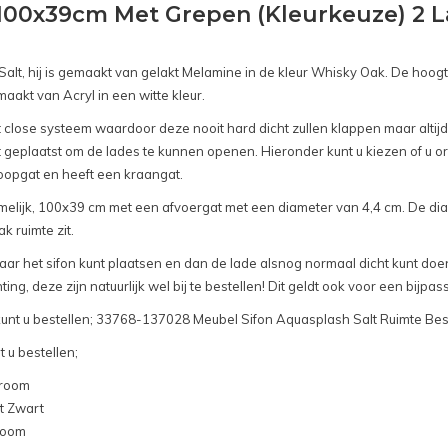
00x39cm Met Grepen (Kleurkeuze) 2 La
t, hij is gemaakt van gelakt Melamine in de kleur Whisky Oak. De hoogte
maakt van Acryl in een witte kleur.
lose systeem waardoor deze nooit hard dicht zullen klappen maar altijd za
geplaatst om de lades te kunnen openen. Hieronder kunt u kiezen of u or
loopgat en heeft een kraangat.
amelijk, 100x39 cm met een afvoergat met een diameter van 4,4 cm. De di
 ruimte zit.
daar het sifon kunt plaatsen en dan de lade alsnog normaal dicht kunt doe
g, deze zijn natuurlijk wel bij te bestellen! Dit geldt ook voor een bij
or kunt u bestellen; 33768-137028 Meubel Sifon Aquasplash Salt Ruimte Be
 u bestellen;
hroom
t Zwart
room