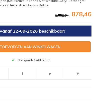
en (Kleurkeuze) 2 Lades Met Wastafel Acryl 1 Kraangat
es ? Bestel direct bij ons Online
878,46
1.062,94
as vanaf 22-09-2026 beschikbaar!
TOEVOEGEN AAN WINKELWAGEN
Niet goed? Geld terug!