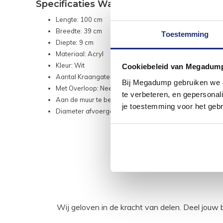
Specificaties Wastafel:
Lengte: 100 cm
Breedte: 39 cm
Toestemming
Diepte: 9 cm
Materiaal: Acryl
Kleur: Wit
Cookiebeleid van Megadum
Aantal Kraangaten: 1
Bij Megadump gebruiken we co
Met Overloop: Nee
te verbeteren, en gepersonali
Aan de muur te bevestigen: Nee
je toestemming voor het gebr
Diameter afvoergat: 4,4 cm
Wij geloven in de kracht van delen. Deel j