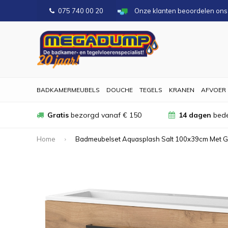
075 740 00 20
Onze klanten beoordelen on
BADKAMERMEUBELS
DOUCHE
TEGELS
KRANEN
AFVOER
Gratis
bezorgd vanaf € 150
14 dagen
bede
Home
Badmeubelset Aquasplash Salt 100x39cm Met Gr