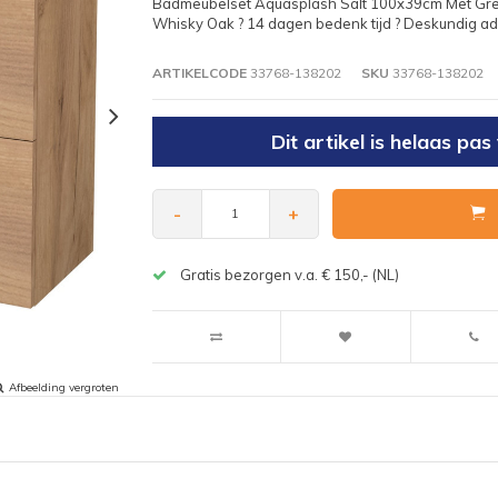
Badmeubelset Aquasplash Salt 100x39cm Met Grep
Whisky Oak ? 14 dagen bedenk tijd ? Deskundig advi
ARTIKELCODE
33768-138202
SKU
33768-138202
Dit artikel is helaas p
-
+
Gratis bezorgen v.a. € 150,- (NL)
Afbeelding vergroten