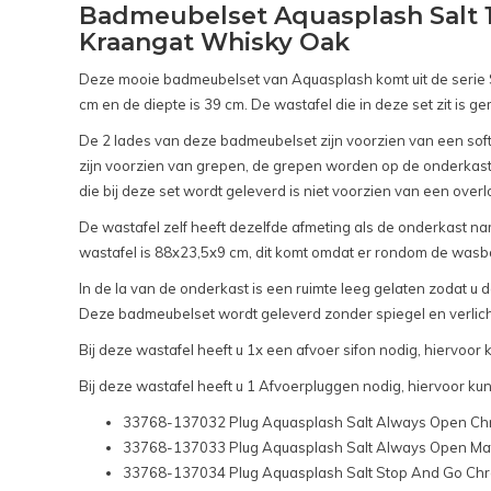
Badmeubelset Aquasplash Salt 1
Kraangat Whisky Oak
Deze mooie badmeubelset van Aquasplash komt uit de serie Sal
cm en de diepte is 39 cm. De wastafel die in deze set zit is ge
De 2 lades van deze badmeubelset zijn voorzien van een soft c
zijn voorzien van grepen, de grepen worden op de onderkast 
die bij deze set wordt geleverd is niet voorzien van een over
De wastafel zelf heeft dezelfde afmeting als de onderkast n
wastafel is 88x23,5x9 cm, dit komt omdat er rondom de wasbak
In de la van de onderkast is een ruimte leeg gelaten zodat u 
Deze badmeubelset wordt geleverd zonder spiegel en verlichtin
Bij deze wastafel heeft u 1x een afvoer sifon nodig, hiervo
Bij deze wastafel heeft u 1 Afvoerpluggen nodig, hiervoor kunt
33768-137032 Plug Aquasplash Salt Always Open C
33768-137033 Plug Aquasplash Salt Always Open Ma
33768-137034 Plug Aquasplash Salt Stop And Go Ch