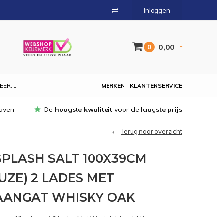
Inloggen
0,00
0
EER....
MERKEN
KLANTENSERVICE
oven
De
hoogste kwaliteit
voor de
laagste prijs
Terug naar overzicht
PLASH SALT 100X39CM
UZE) 2 LADES MET
AANGAT WHISKY OAK