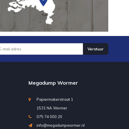
Verstuur
Megadump Wormer
Papiermakerstraat 1
1531 NA Wormer
075 74 000 20
info@megadumpwormer.nl