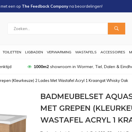
s met een
op
The Feedback Company
na
beoordelingen!
TOILETTEN
LIGBADEN
VERWARMING
WASTAFELS
ACCESSOIRES
M
nktijd
1000m2
showroom in Wormer, Tiel, Dalen & Eindh
epen (Kleurkeuze) 2 Lades Met Wastafel Acryl 1 Kraangat Whisky Oak
BADMEUBELSET AQUAS
MET GREPEN (KLEURKE
WASTAFEL ACRYL 1 KR