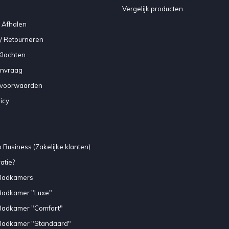
Vergelijk producten
 Afhalen
/ Retourneren
Klachten
anvraag
voorwaarden
icy
 Business (Zakelijke klanten)
atie?
Badkamers
Badkamer "Luxe"
Badkamer "Comfort"
Badkamer "Standaard"