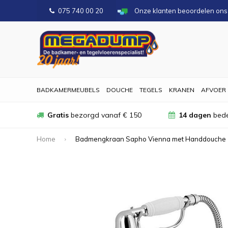
075 740 00 20
Onze klanten beoordelen on
BADKAMERMEUBELS
DOUCHE
TEGELS
KRANEN
AFVOER
Gratis
bezorgd vanaf € 150
14 dagen
bede
Home
Badmengkraan Sapho Vienna met Handdouche 