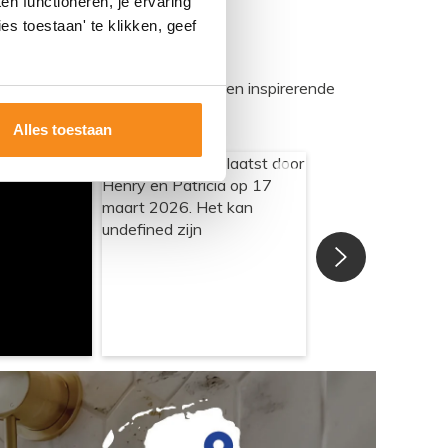
n functioneren, je ervaring
es toestaan' te klikken, geef
egadumpnl. Samen bouwen we een inspirerende
Alles toestaan