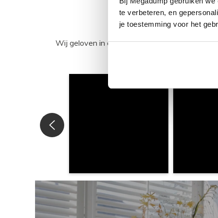
Bij Megadump gebruiken we co
te verbeteren, en gepersonali
je toestemming voor het gebr
Wij geloven in de kracht van delen. Deel j