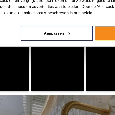
okies en vergelijkbare technieken om onze website goed te late
seerde inhoud en advertenties aan te bieden. Door op 'Alle cooki
#mijndroombadkamer
uik van alle cookies zoals beschreven in ons beleid.
ouw badkamer op Instagram met #mijndroombadkamer en tag @m
omgeving vol met unieke badkamerstijlen. Doe je mee?
Aanpassen