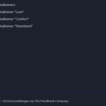
Badkamers
Badkamer "Luxe"
Badkamer "Comfort"
Badkamer "Standaard"
0
-
212
beoordelingen op
The Feedback Company