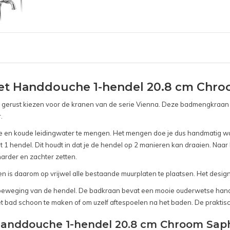
t Handdouche 1-hendel 20.8 cm Chr
gerust kiezen voor de kranen van de serie Vienna. Deze badmengkraan hee
.
 en koude leidingwater te mengen. Het mengen doe je dus handmatig wa
 hendel. Dit houdt in dat je de hendel op 2 manieren kan draaien. Naar l
arder en zachter zetten.
 is daarom op vrijwel alle bestaande muurplaten te plaatsen. Het design
e beweging van de hendel. De badkraan bevat een mooie ouderwetse han
t bad schoon te maken of om uzelf aftespoelen na het baden. De praktisc
Handdouche 1-hendel 20.8 cm Chroom Sap