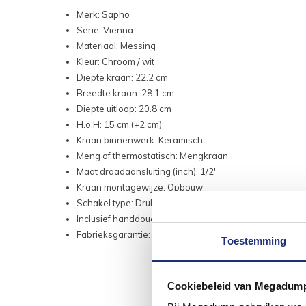
Merk: Sapho
Serie: Vienna
Materiaal: Messing
Kleur: Chroom / wit
Diepte kraan: 22.2 cm
Breedte kraan: 28.1 cm
Diepte uitloop: 20.8 cm
H.o.H: 15 cm (+2 cm)
Kraan binnenwerk: Keramisch
Meng of thermostatisch: Mengkraan
Maat draadaansluiting (inch): 1/2'
Kraan montagewijze: Opbouw
Schakel type: Drukschakelaar met vergrendeling
Inclusief handdouche en doucheslang
Fabrieksgarantie: 5 jaar
Toestemming
Cookiebeleid van Megadum