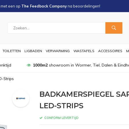
s met een
op
The Feedback Company
na
beoordelingen!
TOILETTEN
LIGBADEN
VERWARMING
WASTAFELS
ACCESSOIRES
M
nktijd
1000m2
showroom in Wormer, Tiel, Dalen & Eindh
D-Strips
BADKAMERSPIEGEL SAPH
LED-STRIPS
CONFORM LEVERTIJD