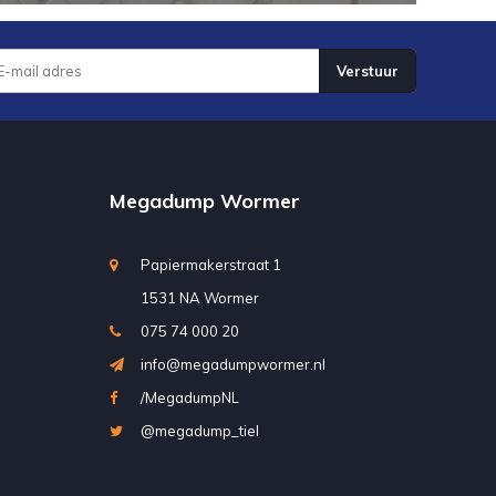
Verstuur
Megadump Wormer
Papiermakerstraat 1
1531 NA Wormer
075 74 000 20
info@megadumpwormer.nl
/MegadumpNL
@megadump_tiel