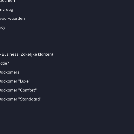
Klachten
anvraag
voorwaarden
icy
 Business (Zakelijke klanten)
atie?
Badkamers
Badkamer "Luxe"
Badkamer "Comfort"
Badkamer "Standaard"