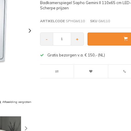
Badkamerspiegel Sapho Gemini II 110x65 cm LED-Str
Scherpe prijzen
ARTIKELCODE
SPHGM110
SKU
GM110
-
+
Gratis bezorgen v.a. € 150,- (NL)
Afbeelding vergroten