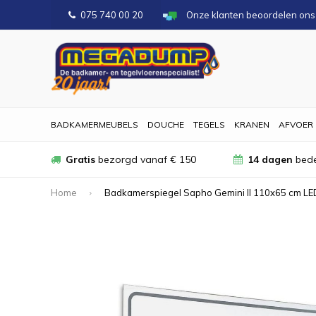
075 740 00 20
Onze klanten beoordelen on
BADKAMERMEUBELS
DOUCHE
TEGELS
KRANEN
AFVOER
Gratis
bezorgd vanaf € 150
14 dagen
bede
Home
Badkamerspiegel Sapho Gemini II 110x65 cm LE