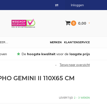
Inloggen
0,00
0
EER....
MERKEN
KLANTENSERVICE
oven
De
hoogste kwaliteit
voor de
laagste prijs
Terug naar overzicht
O GEMINI II 110X65 CM
LEVERTIJD
2 - 3 WEKEN