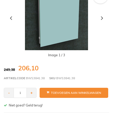
Image
1
/ 3
206,10
249,38
ARTIKELCODE
BWS3841.38
SKU
BWS3841.38
-
+
TOEVOEGEN AAN WINKELWAGEN
Gratis bezorgen v.a. € 150,- (NL)