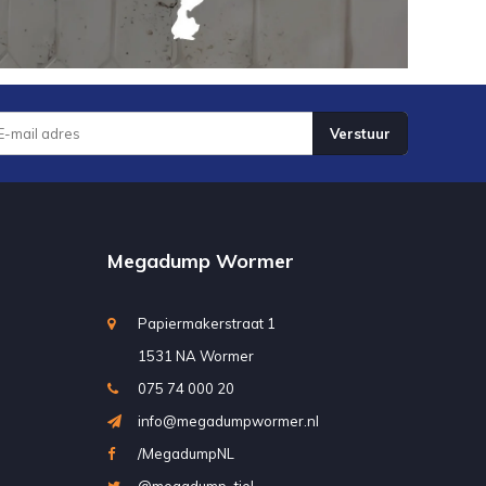
Verstuur
Megadump Wormer
Papiermakerstraat 1
1531 NA Wormer
075 74 000 20
info@megadumpwormer.nl
/MegadumpNL
@megadump_tiel