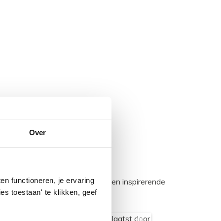
Over
n functioneren, je ervaring
egadumpnl. Samen bouwen we een inspirerende
es toestaan' te klikken, geef