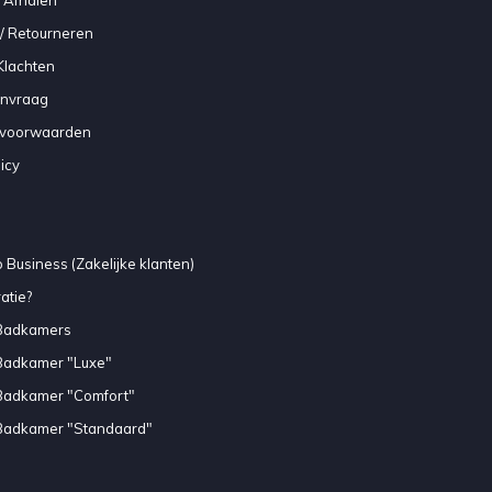
/ Retourneren
Klachten
anvraag
voorwaarden
icy
 Business (Zakelijke klanten)
atie?
Badkamers
Badkamer "Luxe"
Badkamer "Comfort"
Badkamer "Standaard"