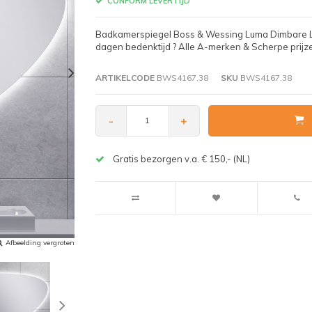
CONFORM LEVERTIJD
Badkamerspiegel Boss & Wessing Luma Dimbare LED
dagen bedenktijd ? Alle A-merken & Scherpe prijz
ARTIKELCODE
BWS4167.38
SKU
BWS4167.38
-
+
Gratis bezorgen v.a. € 150,- (NL)
Afbeelding vergroten