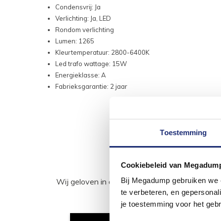
Condensvrij: Ja
Verlichting: Ja, LED
Rondom verlichting
Lumen: 1265
Kleurtemperatuur: 2800-6400K
Led trafo wattage: 15W
Energieklasse: A
Fabrieksgarantie: 2 jaar
Toestemming
Cookiebeleid van Megadum
Bij Megadump gebruiken we co
Wij geloven in de kracht van delen. Deel j
te verbeteren, en gepersonali
je toestemming voor het gebr