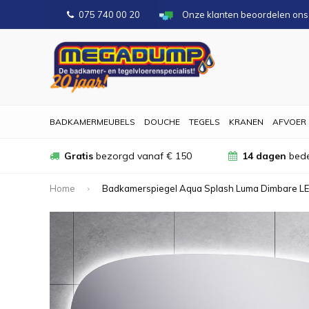
075 740 00 20
Onze klanten beoordelen on
BADKAMERMEUBELS
DOUCHE
TEGELS
KRANEN
AFVOER
Gratis
bezorgd vanaf € 150
14 dagen
bede
Home
Badkamerspiegel Aqua Splash Luma Dimbare LED