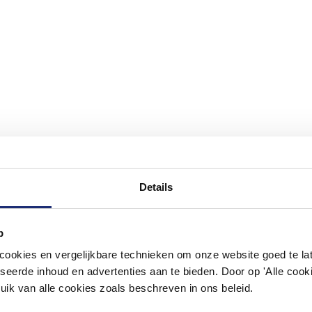
Details
#mijndroombadkamer
p
okies en vergelijkbare technieken om onze website goed te late
ouw badkamer op Instagram met #mijndroombadkamer en tag @m
omgeving vol met unieke badkamerstijlen. Doe je mee?
seerde inhoud en advertenties aan te bieden. Door op 'Alle cooki
uik van alle cookies zoals beschreven in ons beleid.