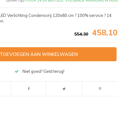
LEVERTIJD
VÓÓR 14:00 BESTELD, VOLGENDE WERKDAG IN HUIS
 Verlichting Condensvrij 120x80 cm ? 100% service ? 14
en
458,10
554,30
TOEVOEGEN AAN WINKELWAGEN
Niet goed? Geld terug!
Afbeelding vergroten