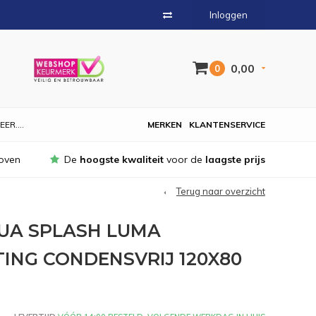
Inloggen
0,00
0
EER....
MERKEN
KLANTENSERVICE
oven
De
hoogste kwaliteit
voor de
laagste prijs
Terug naar overzicht
UA SPLASH LUMA
ING CONDENSVRIJ 120X80