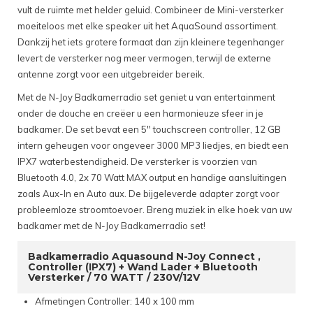
vult de ruimte met helder geluid. Combineer de Mini-versterker
moeiteloos met elke speaker uit het AquaSound assortiment.
Dankzij het iets grotere formaat dan zijn kleinere tegenhanger
levert de versterker nog meer vermogen, terwijl de externe
antenne zorgt voor een uitgebreider bereik.
Met de N-Joy Badkamerradio set geniet u van entertainment
onder de douche en creëer u een harmonieuze sfeer in je
badkamer. De set bevat een 5″ touchscreen controller, 12 GB
intern geheugen voor ongeveer 3000 MP3 liedjes, en biedt een
IPX7 waterbestendigheid. De versterker is voorzien van
Bluetooth 4.0, 2x 70 Watt MAX output en handige aansluitingen
zoals Aux-In en Auto aux. De bijgeleverde adapter zorgt voor
probleemloze stroomtoevoer. Breng muziek in elke hoek van uw
badkamer met de N-Joy Badkamerradio set!
Badkamerradio Aquasound N-Joy Connect ,
Controller (IPX7) + Wand Lader + Bluetooth
Versterker / 70 WATT / 230V/12V
Afmetingen Controller: 140 x 100 mm