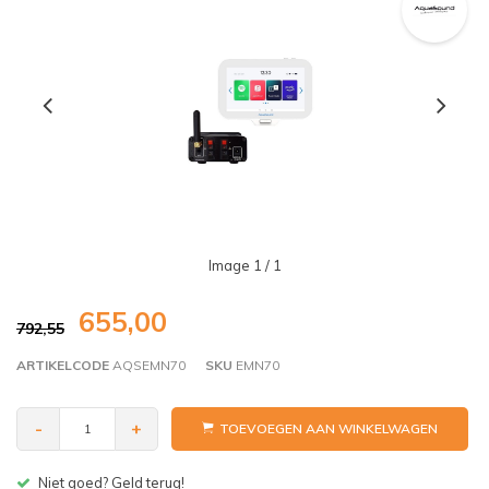
Image
1
/ 1
655,00
792,55
ARTIKELCODE
AQSEMN70
SKU
EMN70
-
+
TOEVOEGEN AAN WINKELWAGEN
Gratis bezorgen v.a. € 150,- (NL)