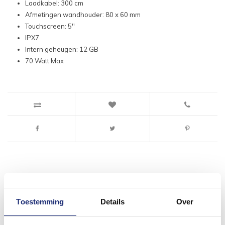
Laadkabel: 300 cm
Afmetingen wandhouder: 80 x 60 mm
Touchscreen: 5''
IPX7
Intern geheugen: 12 GB
70 Watt Max
#mijndroombadkamer
Toestemming
Details
Over
Wij geloven in de kracht van delen. Deel jouw
badkamer op Instagram met #mijndroombadkamer