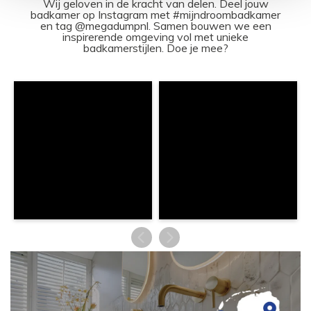
Wij geloven in de kracht van delen. Deel jouw
badkamer op Instagram met #mijndroombadkamer
en tag @megadumpnl. Samen bouwen we een
inspirerende omgeving vol met unieke
badkamerstijlen. Doe je mee?