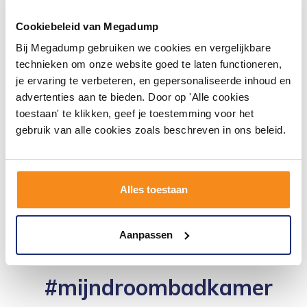
Materiaal wastafel: keramiek
Afmeting wastafel: 100x46x1,9 cm (bxdxh)
Cookiebeleid van Megadump
Wastafel voorzien kraangat
Bij Megadump gebruiken we cookies en vergelijkbare
Keuze uit drie verschillende spiegels
technieken om onze website goed te laten functioneren,
Spiegel en kolomkast optioneel toe te voegen tegen
je ervaring te verbeteren, en gepersonaliseerde inhoud en
meerprijs
advertenties aan te bieden. Door op 'Alle cookies
Exclusief sifon, kraan en afvoer
toestaan' te klikken, geef je toestemming voor het
gebruik van alle cookies zoals beschreven in ons beleid.
Alles toestaan
Aanpassen
#mijndroombadkamer