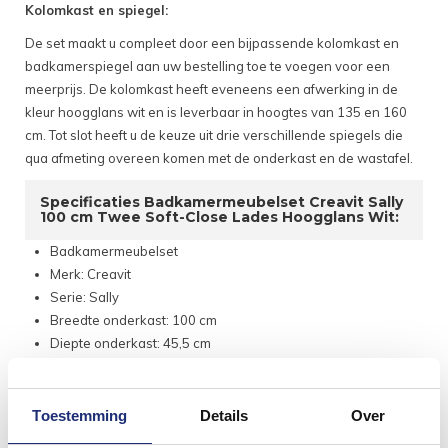
Kolomkast en spiegel:
De set maakt u compleet door een bijpassende kolomkast en
badkamerspiegel aan uw bestelling toe te voegen voor een
meerprijs. De kolomkast heeft eveneens een afwerking in de
kleur hoogglans wit en is leverbaar in hoogtes van 135 en 160
cm. Tot slot heeft u de keuze uit drie verschillende spiegels die
qua afmeting overeen komen met de onderkast en de wastafel.
Specificaties Badkamermeubelset Creavit Sally
100 cm Twee Soft-Close Lades Hoogglans Wit:
Badkamermeubelset
Merk: Creavit
Serie: Sally
Breedte onderkast: 100 cm
Diepte onderkast: 45,5 cm
Hoogte onderkast: 50 cm
Materiaal: MDF
Kleur: hoogglans wit
Toestemming
Details
Over
Twee soft-close lades