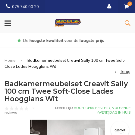
0
075 740 00 20
Gratis
bezorgd vanaf € 150
Home
Badkamermeubelset Creavit Sally 100 cm Twee Soft-
Close Lades Hoogglans Wit
Terug
Badkamermeubelset Creavit Sally
100 cm Twee Soft-Close Lades
Hoogglans Wit
0
LEVERTIJD
VOOR 14:00 BESTELD, VOLGENDE
(WERK)DAG IN HUIS
reviews