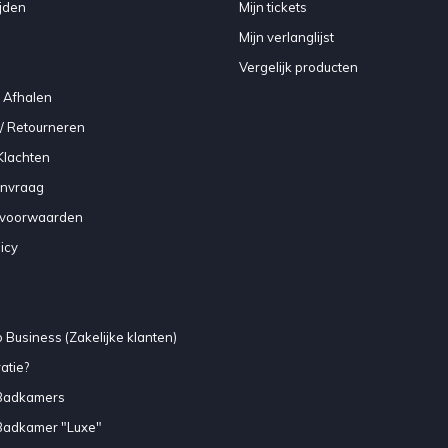
jden
Mijn tickets
Mijn verlanglijst
Vergelijk producten
 Afhalen
/ Retourneren
Klachten
anvraag
voorwaarden
icy
 Business (Zakelijke klanten)
atie?
Badkamers
Badkamer "Luxe"