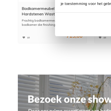
je toestemming voor het gebr
Badkamermeubel Luna 60X47
Beluch
Hardstenen Wastafel
Zonder
Hoogglans Grijs (2 Laden)
Prachtig badkamermeubel set om uw
Een stra
badkamer die finishing tou...
badkamer 
869,99
719,00