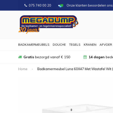
075 740 00 20
Onze klanten beoordelen on
BADKAMERMEUBELS
DOUCHE
TEGELS
KRANEN
AFVOER
Gratis
bezorgd vanaf € 150
14 dagen
bede
Home
Badkamermeubel Luna 60X47 Met Wastafel Wit (