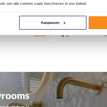
uik van alle cookies zoals beschreven in ons beleid.
terkraan Met Keerklep 1/2
Ligbad Nero Vrijstaand A
 Wartel Chroom
178X80 Wit
kke en moderne kraan voor in uw
Ligbad Nero Vrijstaand Acryl 178
Aanpassen
of toiletru...
14,76
12,20
8