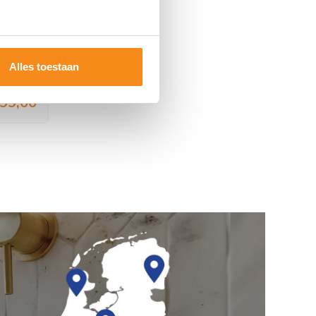
cryl
x80 Wit
Alles toestaan
1.087,79
99,00