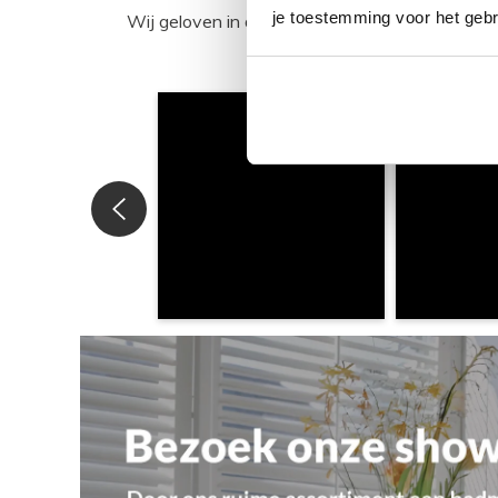
je toestemming voor het gebr
Wij geloven in de kracht van delen. Deel j