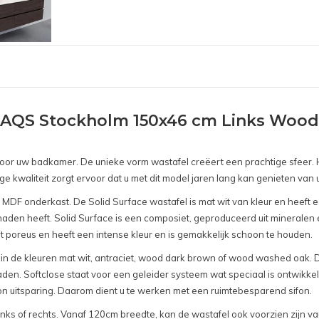
AQS Stockholm 150x46 cm Links Wood 
r uw badkamer. De unieke vorm wastafel creëert een prachtige sfeer. H
 kwaliteit zorgt ervoor dat u met dit model jaren lang kan genieten va
MDF onderkast. De Solid Surface wastafel is mat wit van kleur en heeft e
aden heeft. Solid Surface is een composiet, geproduceerd uit mineralen e
niet poreus en heeft een intense kleur en is gemakkelijk schoon te houden.
n de kleuren mat wit, antraciet, wood dark brown of wood washed oak. Do
laden. Softclose staat voor een geleider systeem wat speciaal is ontwikkel
sifon uitsparing. Daarom dient u te werken met een ruimtebesparend sifon.
links of rechts. Vanaf 120cm breedte, kan de wastafel ook voorzien zijn 