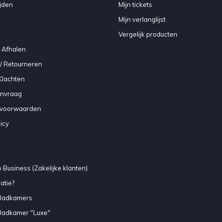
jden
Mijn tickets
Mijn verlanglijst
Vergelijk producten
 Afhalen
/ Retourneren
Klachten
anvraag
voorwaarden
icy
 Business (Zakelijke klanten)
atie?
Badkamers
Badkamer "Luxe"