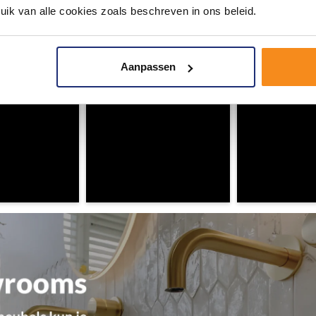
uik van alle cookies zoals beschreven in ons beleid.
ouw badkamer op Instagram met #mijndroombadkamer en tag @m
omgeving vol met unieke badkamerstijlen. Doe je mee?
Aanpassen