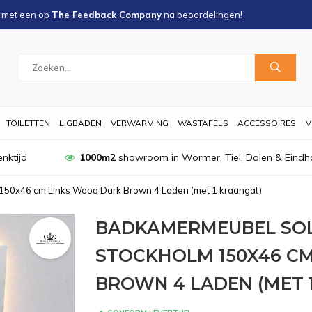
s met een
op
The Feedback Company
na
beoordelingen!
TOILETTEN
LIGBADEN
VERWARMING
WASTAFELS
ACCESSOIRES
M
nktijd
1000m2
showroom in Wormer, Tiel, Dalen & Eindh
150x46 cm Links Wood Dark Brown 4 Laden (met 1 kraangat)
BADKAMERMEUBEL SOL
STOCKHOLM 150X46 C
BROWN 4 LADEN (MET 