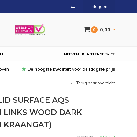
Inloggen
0,00
0
EER....
MERKEN
KLANTENSERVICE
oven
De
hoogste kwaliteit
voor de
laagste prijs
Terug naar overzicht
ID SURFACE AQS
M LINKS WOOD DARK
1 KRAANGAT)