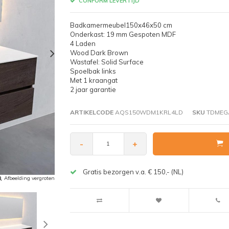
CONFORM LEVERTIJD
Badkamermeubel150x46x50 cm
Onderkast: 19 mm Gespoten MDF
4 Laden
Wood Dark Brown
Wastafel: Solid Surface
Spoelbak links
Met 1 kraangat
2 jaar garantie
ARTIKELCODE
AQS150WDM1KRL4LD
SKU
TDMEG
-
+
Gratis bezorgen v.a. € 150,- (NL)
Afbeelding vergroten