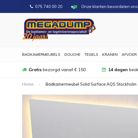
075 740 00 20
Onze klanten beoordelen on
BADKAMERMEUBELS
DOUCHE
TEGELS
KRANEN
AFVOER
Gratis
bezorgd vanaf € 150
14 dagen
bede
Home
Badkamermeubel Solid Surface AQS Stockholm 