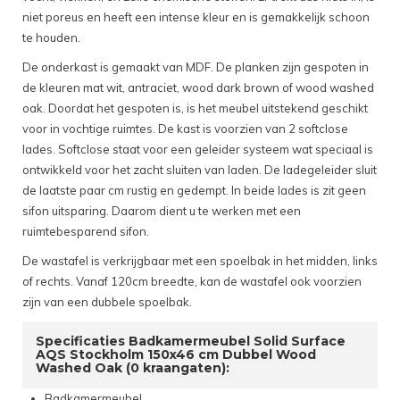
niet poreus en heeft een intense kleur en is gemakkelijk schoon
te houden.
De onderkast is gemaakt van MDF. De planken zijn gespoten in
de kleuren mat wit, antraciet, wood dark brown of wood washed
oak. Doordat het gespoten is, is het meubel uitstekend geschikt
voor in vochtige ruimtes. De kast is voorzien van 2 softclose
lades. Softclose staat voor een geleider systeem wat speciaal is
ontwikkeld voor het zacht sluiten van laden. De ladegeleider sluit
de laatste paar cm rustig en gedempt. In beide lades is zit geen
sifon uitsparing. Daarom dient u te werken met een
ruimtebesparend sifon.
De wastafel is verkrijgbaar met een spoelbak in het midden, links
of rechts. Vanaf 120cm breedte, kan de wastafel ook voorzien
zijn van een dubbele spoelbak.
Specificaties Badkamermeubel Solid Surface
AQS Stockholm 150x46 cm Dubbel Wood
Washed Oak (0 kraangaten):
Badkamermeubel