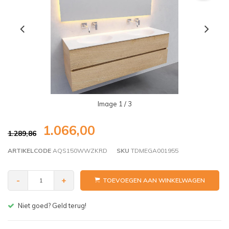
Image
1
/ 3
1.066,00
1.289,86
ARTIKELCODE
AQS150WWZKRD
SKU
TDMEGA001955
-
+
TOEVOEGEN AAN WINKELWAGEN
Gratis bezorgen v.a. € 150,- (NL)