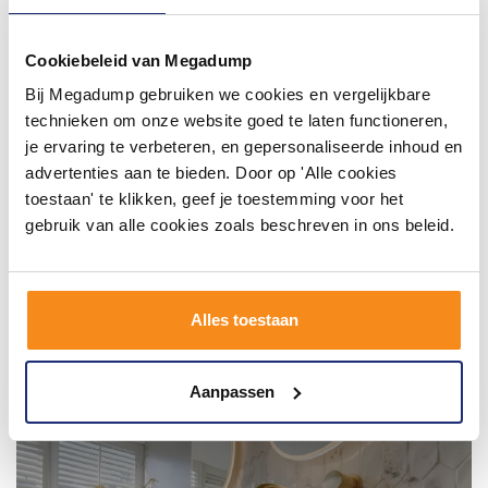
#mijndroombadkamer
Wij geloven in de kracht van delen. Deel jouw
badkamer op Instagram met #mijndroombadkamer
Cookiebeleid van Megadump
en tag @megadumpnl. Samen bouwen we een
inspirerende omgeving vol met unieke
Bij Megadump gebruiken we cookies en vergelijkbare
badkamerstijlen. Doe je mee?
technieken om onze website goed te laten functioneren,
je ervaring te verbeteren, en gepersonaliseerde inhoud en
advertenties aan te bieden. Door op 'Alle cookies
toestaan' te klikken, geef je toestemming voor het
gebruik van alle cookies zoals beschreven in ons beleid.
Alles toestaan
Aanpassen