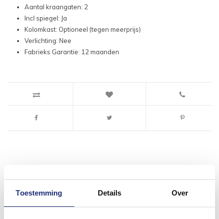
Aantal kraangaten: 2
Incl spiegel: Ja
Kolomkast: Optioneel (tegen meerprijs)
Verlichting: Nee
Fabrieks Garantie: 12 maanden
#mijndroombadkamer
Toestemming
Details
Over
Wij geloven in de kracht van delen. Deel jouw
badkamer op Instagram met #mijndroombadkamer
en tag @megadumpnl. Samen bouwen we een