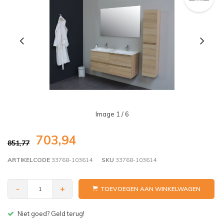
Image
1
/ 6
703,94
851,77
ARTIKELCODE
33768-103614
SKU
33768-103614
-
+
TOEVOEGEN AAN WINKELWAGEN
Gratis bezorgen v.a. € 150,- (NL)