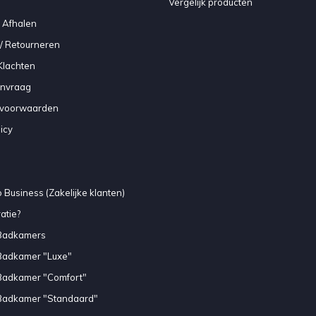
Vergelijk producten
 Afhalen
/ Retourneren
Klachten
anvraag
voorwaarden
icy
 Business (Zakelijke klanten)
atie?
Badkamers
Badkamer "Luxe"
Badkamer "Comfort"
Badkamer "Standaard"