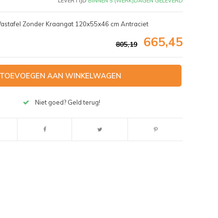
LEVERTIJD
BINNEN 5 (WERK)DAGEN GELEVERD
stafel Zonder Kraangat 120x55x46 cm Antraciet
665,45
805,19
TOEVOEGEN AAN WINKELWAGEN
Niet goed? Geld terug!
Afbeelding vergroten