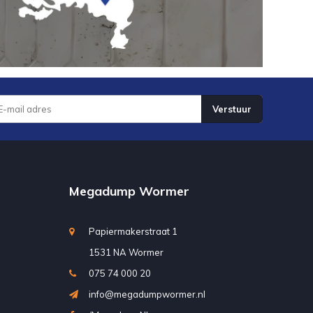
Verstuur
Megadump Wormer
Papiermakerstraat 1
1531 NA Wormer
075 74 000 20
info@megadumpwormer.nl