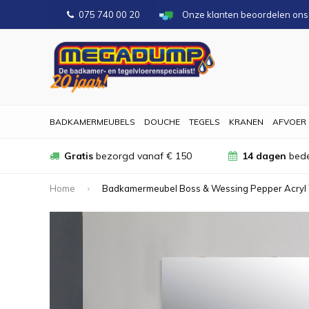
075 740 00 20
Onze klanten beoordelen on
BADKAMERMEUBELS
DOUCHE
TEGELS
KRANEN
AFVOER
Gratis
bezorgd vanaf € 150
14 dagen
bede
Home
Badkamermeubel Boss & Wessing Pepper Acryl 