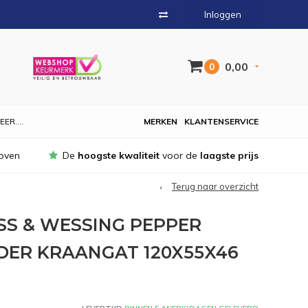
Inloggen
0,00
0
EER....
MERKEN
KLANTENSERVICE
oven
De
hoogste kwaliteit
voor de
laagste prijs
Terug naar overzicht
S & WESSING PEPPER
DER KRAANGAT 120X55X46