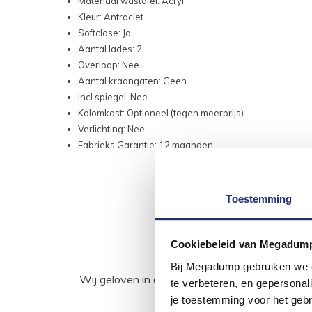
Materiaal wastafel: Acryl
Kleur: Antraciet
Softclose: Ja
Aantal lades: 2
Overloop: Nee
Aantal kraangaten: Geen
Incl spiegel: Nee
Kolomkast: Optioneel (tegen meerprijs)
Verlichting: Nee
Fabrieks Garantie: 12 maanden
Toestemming
Cookiebeleid van Megadum
Bij Megadump gebruiken we co
Wij geloven in de kracht van delen. Deel j
te verbeteren, en gepersonali
je toestemming voor het gebr