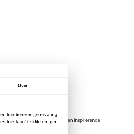
Over
n functioneren, je ervaring
egadumpnl. Samen bouwen we een inspirerende
es toestaan' te klikken, geef