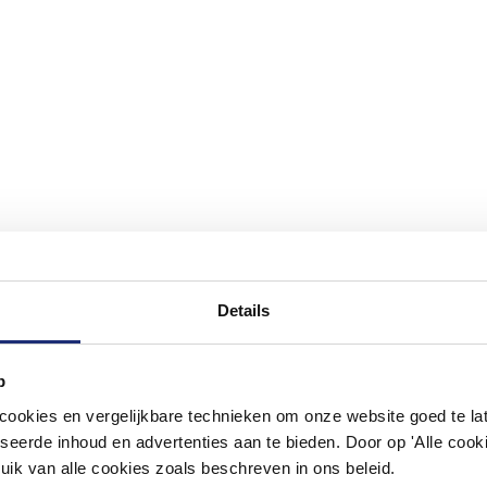
Details
p
#mijndroombadkamer
okies en vergelijkbare technieken om onze website goed te late
ouw badkamer op Instagram met #mijndroombadkamer en tag @m
seerde inhoud en advertenties aan te bieden. Door op 'Alle cooki
omgeving vol met unieke badkamerstijlen. Doe je mee?
uik van alle cookies zoals beschreven in ons beleid.