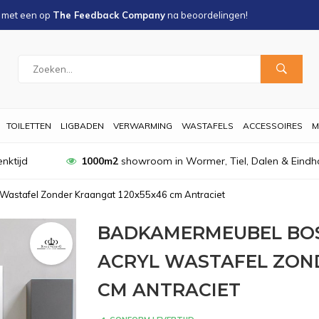
s met een
op
The Feedback Company
na
beoordelingen!
TOILETTEN
LIGBADEN
VERWARMING
WASTAFELS
ACCESSOIRES
M
nktijd
1000m2
showroom in Wormer, Tiel, Dalen & Eindh
Wastafel Zonder Kraangat 120x55x46 cm Antraciet
BADKAMERMEUBEL BOS
ACRYL WASTAFEL ZON
CM ANTRACIET