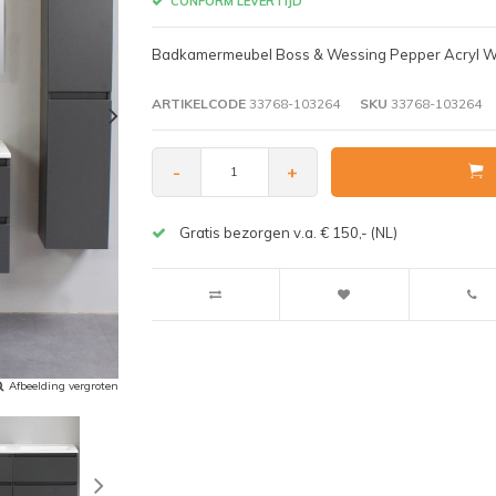
CONFORM LEVERTIJD
Badkamermeubel Boss & Wessing Pepper Acryl Wa
ARTIKELCODE
33768-103264
SKU
33768-103264
-
+
Gratis bezorgen v.a. € 150,- (NL)
Afbeelding vergroten