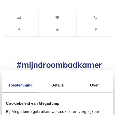
#mijndroombadkamer
Wij geloven in de kracht van delen. Deel jouw
badkamer op Instagram met #mijndroombadkamer
en tag @megadumpnl. Samen bouwen we een
Toestemming
Details
Over
inspirerende omgeving vol met unieke
badkamerstijlen. Doe je mee?
Cookiebeleid van Megadump
Bij Megadump gebruiken we cookies en vergelijkbare