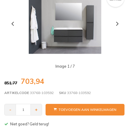
Image
1
/ 7
703,94
851,77
ARTIKELCODE
33768-103592
SKU
33768-103592
-
+
TOEVOEGEN AAN WINKELWAGEN
Gratis bezorgen v.a. € 150,- (NL)