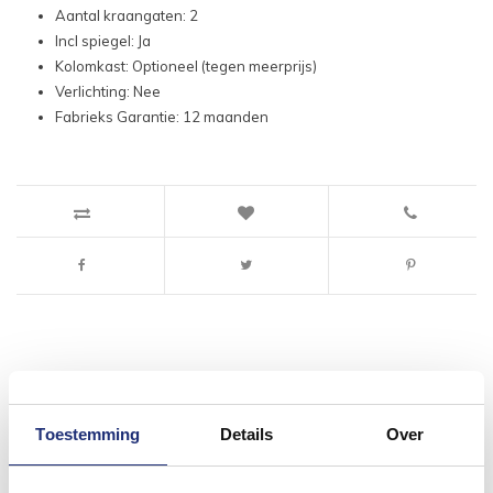
Aantal kraangaten: 2
Incl spiegel: Ja
Kolomkast: Optioneel (tegen meerprijs)
Verlichting: Nee
Fabrieks Garantie: 12 maanden
#mijndroombadkamer
Toestemming
Details
Over
Wij geloven in de kracht van delen. Deel jouw
badkamer op Instagram met #mijndroombadkamer
en tag @megadumpnl. Samen bouwen we een