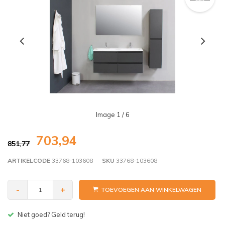
Image
1
/ 6
703,94
851,77
ARTIKELCODE
33768-103608
SKU
33768-103608
-
+
TOEVOEGEN AAN WINKELWAGEN
Gratis bezorgen v.a. € 150,- (NL)