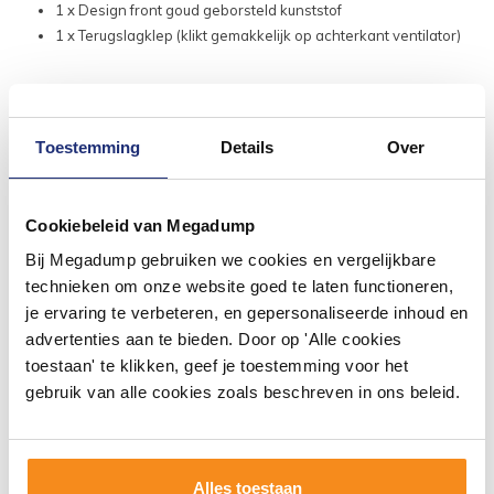
1 x Design front goud geborsteld kunststof
1 x Terugslagklep (klikt gemakkelijk op achterkant ventilator)
Toestemming
Details
Over
Cookiebeleid van Megadump
Bij Megadump gebruiken we cookies en vergelijkbare
technieken om onze website goed te laten functioneren,
je ervaring te verbeteren, en gepersonaliseerde inhoud en
#mijndroombadkamer
advertenties aan te bieden. Door op 'Alle cookies
toestaan' te klikken, geef je toestemming voor het
Wij geloven in de kracht van delen. Deel jouw
badkamer op Instagram met #mijndroombadkamer
gebruik van alle cookies zoals beschreven in ons beleid.
en tag @megadumpnl. Samen bouwen we een
inspirerende omgeving vol met unieke
badkamerstijlen. Doe je mee?
Alles toestaan