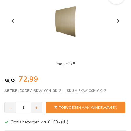
Image
1
/ 5
72,99
88,32
ARTIKELCODE
AIRKW100H-GK-G
SKU
AIRKW100H-GK-G
-
+
TOEVOEGEN AAN WINKELWAGEN
Gratis bezorgen v.a. € 150,- (NL)