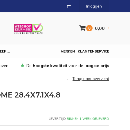
Inloggen
0,00
0
EER....
MERKEN
KLANTENSERVICE
oven
De
hoogste kwaliteit
voor de
laagste prijs
Terug naar overzicht
E 28.4X7.1X4.8
LEVERTIJD
BINNEN 1 WEEK GELEVERD