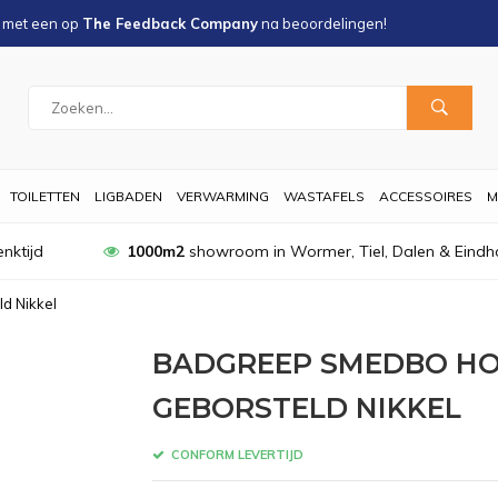
s met een
op
The Feedback Company
na
beoordelingen!
TOILETTEN
LIGBADEN
VERWARMING
WASTAFELS
ACCESSOIRES
M
nktijd
1000m2
showroom in Wormer, Tiel, Dalen & Eindh
d Nikkel
BADGREEP SMEDBO HOM
GEBORSTELD NIKKEL
CONFORM LEVERTIJD