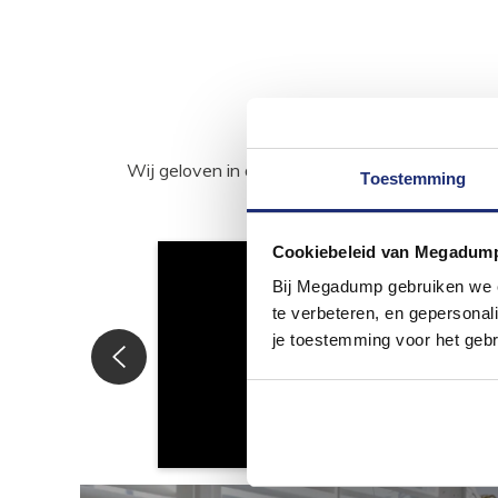
Wij geloven in de kracht van delen. Deel j
Toestemming
Cookiebeleid van Megadum
Bij Megadump gebruiken we co
te verbeteren, en gepersonali
je toestemming voor het gebr