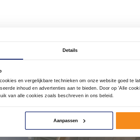
#mijndroombadkamer
ouw badkamer op Instagram met #mijndroombadkamer en tag @m
Details
omgeving vol met unieke badkamerstijlen. Doe je mee?
p
okies en vergelijkbare technieken om onze website goed te late
seerde inhoud en advertenties aan te bieden. Door op 'Alle cooki
uik van alle cookies zoals beschreven in ons beleid.
Aanpassen