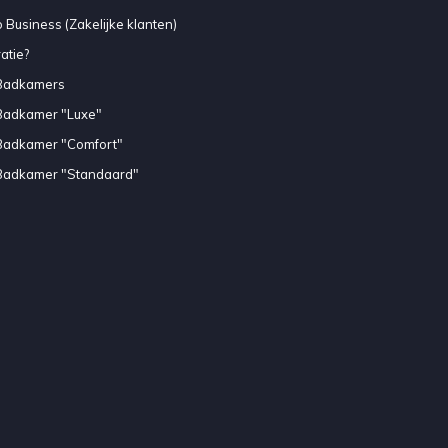
 Business (Zakelijke klanten)
atie?
Badkamers
Badkamer "Luxe"
Badkamer "Comfort"
Badkamer "Standaard"