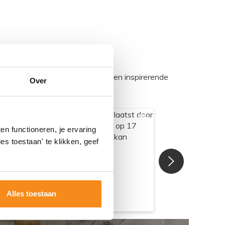
egadumpnl. Samen bouwen we een inspirerende
Over
n functioneren, je ervaring
es toestaan' te klikken, geef
Alles toestaan