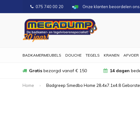
075 740 00 20
Onze klanten beoordelen on
BADKAMERMEUBELS
DOUCHE
TEGELS
KRANEN
AFVOER
Gratis
bezorgd vanaf € 150
14 dagen
bede
Home
Badgreep Smedbo Home 28.4x7.1x4.8 Geborstel