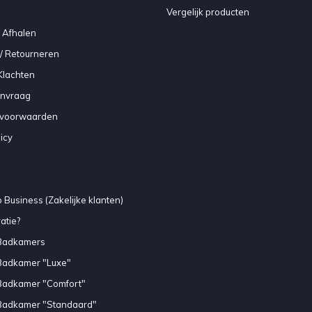
Vergelijk producten
 Afhalen
/ Retourneren
Klachten
anvraag
voorwaarden
icy
 Business (Zakelijke klanten)
atie?
Badkamers
Badkamer "Luxe"
Badkamer "Comfort"
Badkamer "Standaard"