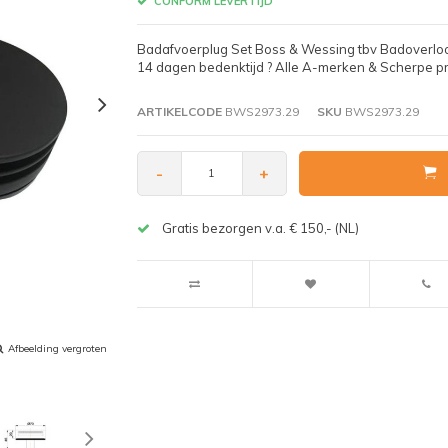
CONFORM LEVERTIJD
Badafvoerplug Set Boss & Wessing tbv Badoverloo
14 dagen bedenktijd ? Alle A-merken & Scherpe pr
ARTIKELCODE
BWS2973.29
SKU
BWS2973.29
-
+
Gratis bezorgen v.a. € 150,- (NL)
Afbeelding vergroten