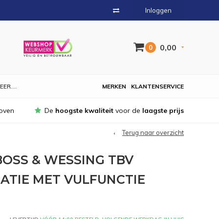
Inloggen
0,00
0
EER....
MERKEN
KLANTENSERVICE
oven
De
hoogste kwaliteit
voor de
laagste prijs
Terug naar overzicht
OSS & WESSING TBV
TIE MET VULFUNCTIE