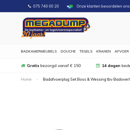
075 740 00 20
Onze klanten beoordelen on
BADKAMERMEUBELS
DOUCHE
TEGELS
KRANEN
AFVOER
Gratis
bezorgd vanaf € 150
14 dagen
bede
Home
Badafvoerplug Set Boss & Wessing tbv Badoverl