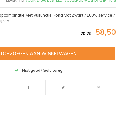
LEVERTIJD
VÓÓR 14:00 BESTELD, VOLGENDE WERKDAG IN HUIS
pcombinatie Met Vulfunctie Rond Mat Zwart ? 100% service ?
ijzen
58,50
70,79
TOEVOEGEN AAN WINKELWAGEN
Niet goed? Geld terug!
Afbeelding vergroten