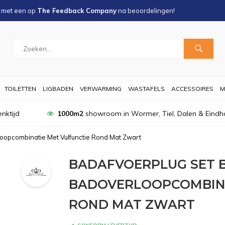
s met een
op
The Feedback Company
na
beoordelingen!
TOILETTEN
LIGBADEN
VERWARMING
WASTAFELS
ACCESSOIRES
M
nktijd
1000m2
showroom in Wormer, Tiel, Dalen & Eindh
oopcombinatie Met Vulfunctie Rond Mat Zwart
BADAFVOERPLUG SET B
BADOVERLOOPCOMBINA
ROND MAT ZWART