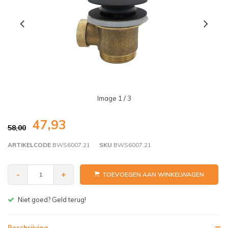
Image
1
/ 3
47,93
58,00
ARTIKELCODE
BWS6007.21
SKU
BWS6007.21
-
+
TOEVOEGEN AAN WINKELWAGEN
Gratis bezorgen v.a. € 150,- (NL)
Beschrijving