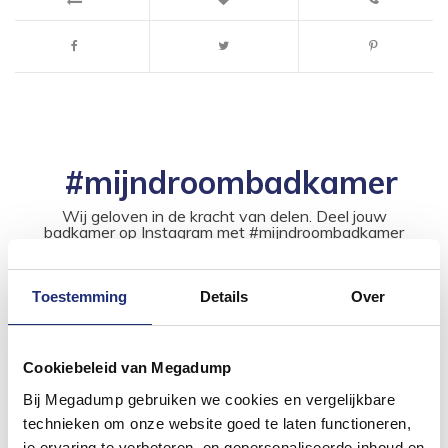
#mijndroombadkamer
Wij geloven in de kracht van delen. Deel jouw
badkamer op Instagram met #mijndroombadkamer
en tag @megadumpnl. Samen bouwen we een
inspirerende omgeving vol met unieke
badkamerstijlen. Doe je mee?
Toestemming
Details
Over
Cookiebeleid van Megadump
Bij Megadump gebruiken we cookies en vergelijkbare
technieken om onze website goed te laten functioneren,
je ervaring te verbeteren, en gepersonaliseerde inhoud en