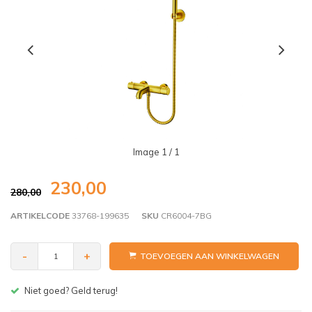
Image
1
/ 1
230,00
280,00
ARTIKELCODE
33768-199635
SKU
CR6004-7BG
-
+
TOEVOEGEN AAN WINKELWAGEN
Gratis bezorgen v.a. € 150,- (NL)