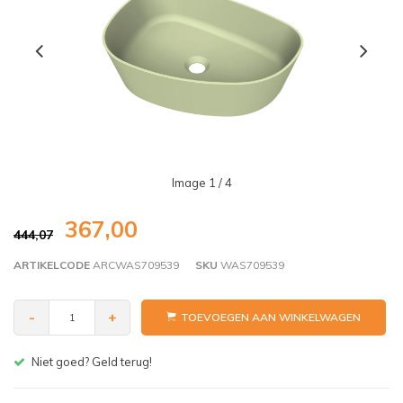
Image
1
/ 4
367,00
444,07
ARTIKELCODE
ARCWAS709539
SKU
WAS709539
-
+
TOEVOEGEN AAN WINKELWAGEN
Gratis bezorgen v.a. € 150,- (NL)