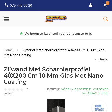
0
075 740 00 20
Gratis
bezorgd vanaf € 150
Home
Zijwand Met Scharnierprofiel 40X200 Cm 10 Mm Glas
Met Nano Coating
Terug
Zijwand Met Scharnierprofiel
40X200 Cm 10 Mm Glas Met Nano
Coating
0
LEVERTIJD
VÓÓR 14:00 BESTELD, VOLGENDE
WERKDAG IN HUIS
reviews