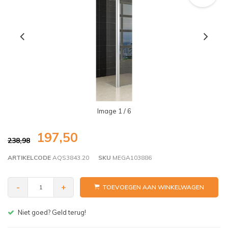
Image
1
/ 6
197,50
238,98
ARTIKELCODE
AQS3843.20
SKU
MEGA103886
-
+
TOEVOEGEN AAN WINKELWAGEN
Gratis bezorgen v.a. € 150,- (NL)