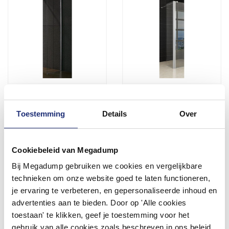
Inloopdouche / Zijwand 45
Zijwand Met
X 200 Cm Met Muur Profiel
Scharnierprofiel 30X200 Cm
10 Mm Glas Met Nano
Toestemming
Details
Over
Coating
Binnen 1 week geleverd
Vóór 14:00 besteld,
volgende werkdag in huis
261,36
217,20
Cookiebeleid van Megadump
216,00
179,50
Bij Megadump gebruiken we cookies en vergelijkbare
technieken om onze website goed te laten functioneren,
Meer info
Meer info
je ervaring te verbeteren, en gepersonaliseerde inhoud en
advertenties aan te bieden. Door op 'Alle cookies
toestaan' te klikken, geef je toestemming voor het
gebruik van alle cookies zoals beschreven in ons beleid.