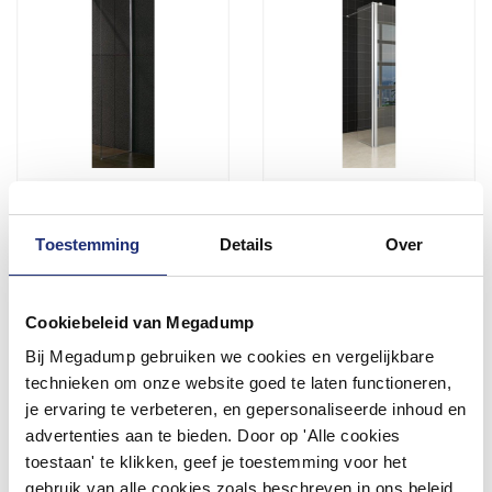
Inloopdouche / Zijwand 45
Zijwand Met
X 200 Cm Met Muur Profiel
Scharnierprofiel 30X200 Cm
10 Mm Glas Met Nano
Toestemming
Details
Over
Coating
Binnen 1 week geleverd
Vóór 14:00 besteld,
volgende werkdag in huis
261,36
217,20
Cookiebeleid van Megadump
216,00
179,50
Bij Megadump gebruiken we cookies en vergelijkbare
technieken om onze website goed te laten functioneren,
Meer info
Meer info
je ervaring te verbeteren, en gepersonaliseerde inhoud en
advertenties aan te bieden. Door op 'Alle cookies
toestaan' te klikken, geef je toestemming voor het
gebruik van alle cookies zoals beschreven in ons beleid.