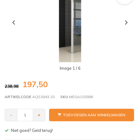
Image
1
/ 6
197,50
238,98
ARTIKELCODE
AQS3843.20
SKU
MEGA103886
-
+
TOEVOEGEN AAN WINKELWAGEN
Gratis bezorgen v.a. € 150,- (NL)