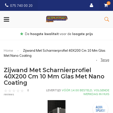
0
075 740 00 20
Gratis
bezorgd vanaf € 150
Home
Zijwand Met Scharnierprofiel 40X200 Cm 10 Mm Glas
Met Nano Coating
Terug
Zijwand Met Scharnierprofiel
40X200 Cm 10 Mm Glas Met Nano
Coating
0
LEVERTIJD
VÓÓR 14:00 BESTELD, VOLGENDE
WERKDAG IN HUIS
reviews