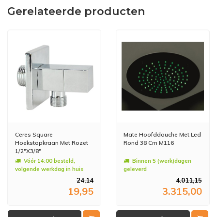
Gerelateerde producten
Ceres Square
Mate Hoofddouche Met Led
Hoekstopkraan Met Rozet
Rond 38 Cm M116
1/2"X3/8"
Vóór 14:00 besteld,
Binnen 5 (werk)dagen
volgende werkdag in huis
geleverd
24,14
4.011,15
19,95
3.315,00