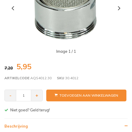
Image
1
/ 1
5,95
7,20
ARTIKELCODE
AQS4012.30
SKU
30.4012
-
+
TOEVOEGEN AAN WINKELWAGEN
Gratis bezorgen v.a. € 150,- (NL)
Beschrijving