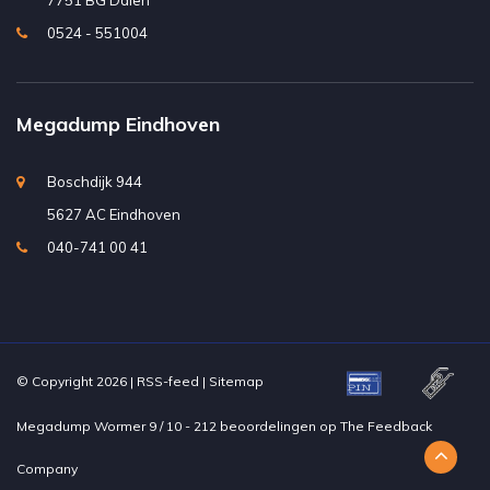
7751 BG Dalen
0524 - 551004
Megadump Eindhoven
Boschdijk 944
5627 AC Eindhoven
040-741 00 41
© Copyright 2026 |
RSS-feed
|
Sitemap
Megadump Wormer
9
/
10
-
212
beoordelingen op
The Feedback
Company