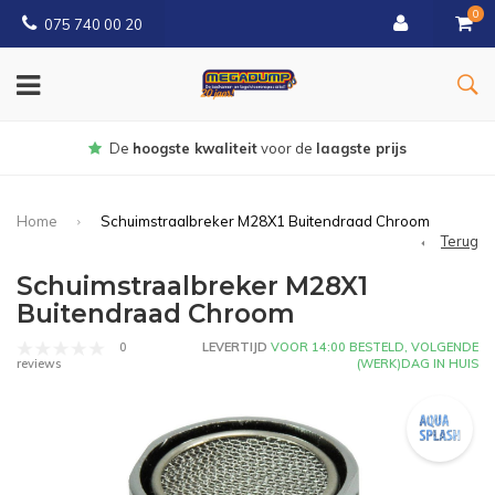
0
075 740 00 20
Gratis
bezorgd vanaf € 150
Home
Schuimstraalbreker M28X1 Buitendraad Chroom
Terug
Schuimstraalbreker M28X1
Buitendraad Chroom
0
LEVERTIJD
VOOR 14:00 BESTELD, VOLGENDE
(WERK)DAG IN HUIS
reviews