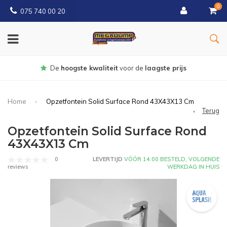
0
075 740 00 20
Gratis
bezorgd vanaf € 150
Home
Opzetfontein Solid Surface Rond 43X43X13 Cm
Terug
Opzetfontein Solid Surface Rond
43X43X13 Cm
0
LEVERTIJD
VÓÓR 14:00 BESTELD, VOLGENDE
WERKDAG IN HUIS
reviews