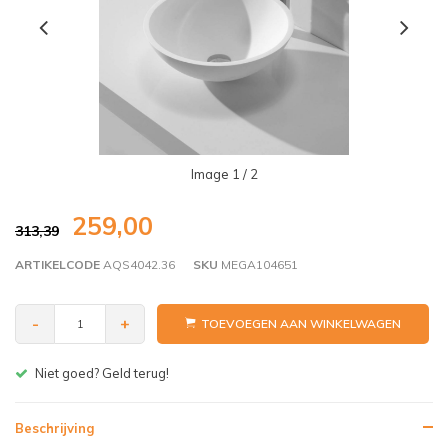
Image
1
/ 2
259,00
313,39
ARTIKELCODE
AQS4042.36
SKU
MEGA104651
-
+
TOEVOEGEN AAN WINKELWAGEN
Gratis bezorgen v.a. € 150,- (NL)
Beschrijving