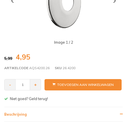
Image
1
/ 2
4,95
5,99
ARTIKELCODE
AQS4200.26
SKU
26.4200
-
+
TOEVOEGEN AAN WINKELWAGEN
Gratis bezorgen v.a. € 150,- (NL)
Beschrijving