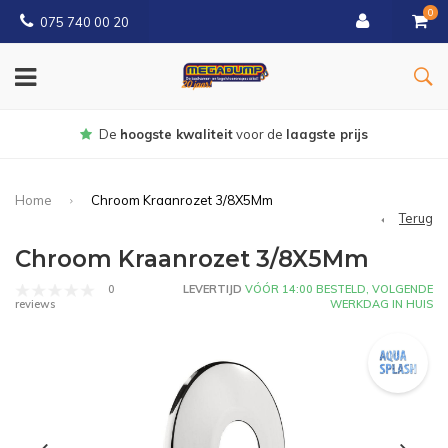
0
075 740 00 20
Gratis
bezorgd vanaf € 150
Home
Chroom Kraanrozet 3/8X5Mm
Terug
Chroom Kraanrozet 3/8X5Mm
0
LEVERTIJD
VÓÓR 14:00 BESTELD, VOLGENDE
WERKDAG IN HUIS
reviews