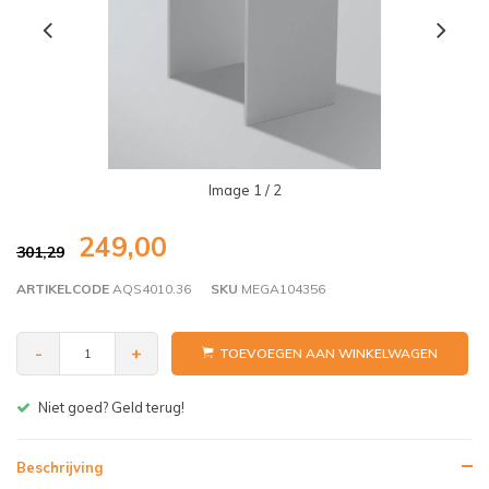
Image
1
/ 2
249,00
301,29
ARTIKELCODE
AQS4010.36
SKU
MEGA104356
-
+
TOEVOEGEN AAN WINKELWAGEN
Gratis bezorgen v.a. € 150,- (NL)
Beschrijving