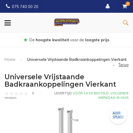
0
075 740 00 20
Gratis
bezorgd vanaf € 150
Home
Universele Vrijstaande Badkraankoppelingen Vierkant
Terug
Universele Vrijstaande
Badkraankoppelingen Vierkant
0
LEVERTIJD
VÓÓR 14:00 BESTELD, VOLGENDE
WERKDAG IN HUIS
reviews