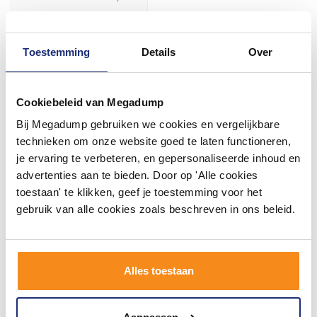
Meer info
Toestemming
Details
Over
Cookiebeleid van Megadump
#mijndroombadkamer
Bij Megadump gebruiken we cookies en vergelijkbare
technieken om onze website goed te laten functioneren,
Wij geloven in de kracht van delen. Deel jouw
je ervaring te verbeteren, en gepersonaliseerde inhoud en
badkamer op Instagram met #mijndroombadkamer
advertenties aan te bieden. Door op 'Alle cookies
en tag @megadumpnl. Samen bouwen we een
inspirerende omgeving vol met unieke
toestaan' te klikken, geef je toestemming voor het
badkamerstijlen. Doe je mee?
gebruik van alle cookies zoals beschreven in ons beleid.
Alles toestaan