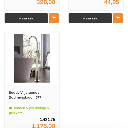
398,00
44,95
Meer info
Meer info
Buddy Vrijstaande
Badmengkraan 077
Binnen 5 (werk)dagen
geleverd
1.421,75
1.175,00