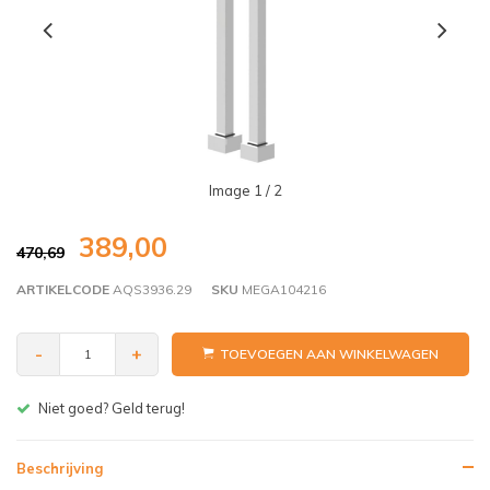
Image
1
/ 2
389,00
470,69
ARTIKELCODE
AQS3936.29
SKU
MEGA104216
-
+
TOEVOEGEN AAN WINKELWAGEN
Gratis bezorgen v.a. € 150,- (NL)
Beschrijving