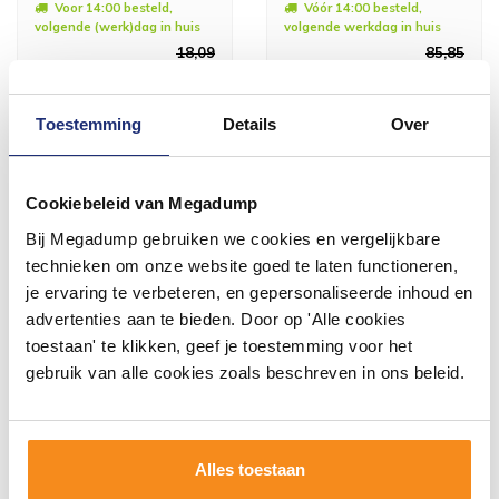
Voor 14:00 besteld,
Vóór 14:00 besteld,
volgende (werk)dag in huis
volgende werkdag in huis
18,09
85,85
14,95
70,95
Toestemming
Details
Over
Meer info
Meer info
Cookiebeleid van Megadump
Bij Megadump gebruiken we cookies en vergelijkbare
technieken om onze website goed te laten functioneren,
#mijndroombadkamer
je ervaring te verbeteren, en gepersonaliseerde inhoud en
advertenties aan te bieden. Door op 'Alle cookies
Wij geloven in de kracht van delen. Deel jouw
badkamer op Instagram met #mijndroombadkamer
toestaan' te klikken, geef je toestemming voor het
en tag @megadumpnl. Samen bouwen we een
gebruik van alle cookies zoals beschreven in ons beleid.
inspirerende omgeving vol met unieke
badkamerstijlen. Doe je mee?
Alles toestaan