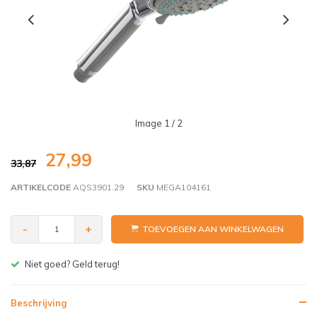
Image
1
/ 2
27,99
33,87
ARTIKELCODE
AQS3901.29
SKU
MEGA104161
-
+
TOEVOEGEN AAN WINKELWAGEN
Gratis bezorgen v.a. € 150,- (NL)
Beschrijving