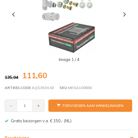
Image
1
/ 4
111,60
135,04
ARTIKELCODE
AQS3534.43
SKU
MEGA100656
-
+
TOEVOEGEN AAN WINKELWAGEN
Gratis bezorgen v.a. € 150,- (NL)
Beschrijving