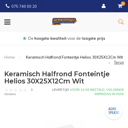
0
075 740 00 20
Gratis
bezorgd vanaf € 150
Home
Keramisch Halfrond Fonteintje Helios 30X25X12Cm Wit
Terug
Keramisch Halfrond Fonteintje
Helios 30X25X12Cm Wit
0
LEVERTIJD
VÓÓR 14:00 BESTELD, VOLGENDE
WERKDAG IN HUIS
reviews