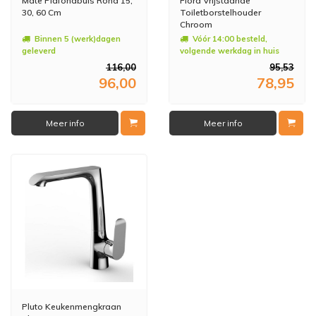
Mate Plafondbuis Rond 15,
Flora Vrijstaande
30, 60 Cm
Toiletborstelhouder
Chroom
Binnen 5 (werk)dagen
Vóór 14:00 besteld,
geleverd
volgende werkdag in huis
116,00
95,53
96,00
78,95
Meer info
Meer info
Pluto Keukenmengkraan