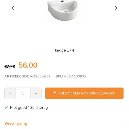
Image
1
/ 4
56,00
67,76
ARTIKELCODE
AQS3509.32
SKU
MEGA100605
-
+
TOEVOEGEN AAN WINKELWAGEN
Gratis bezorgen v.a. € 150,- (NL)
Beschrijving