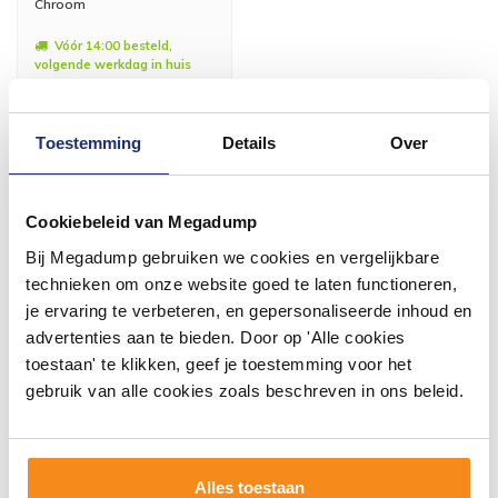
Chroom
Vóór 14:00 besteld,
volgende werkdag in huis
189,97
157,00
Toestemming
Details
Over
Meer info
Cookiebeleid van Megadump
Bij Megadump gebruiken we cookies en vergelijkbare
technieken om onze website goed te laten functioneren,
je ervaring te verbeteren, en gepersonaliseerde inhoud en
#mijndroombadkamer
advertenties aan te bieden. Door op 'Alle cookies
toestaan' te klikken, geef je toestemming voor het
Wij geloven in de kracht van delen. Deel jouw
badkamer op Instagram met #mijndroombadkamer
gebruik van alle cookies zoals beschreven in ons beleid.
en tag @megadumpnl. Samen bouwen we een
inspirerende omgeving vol met unieke
badkamerstijlen. Doe je mee?
Alles toestaan