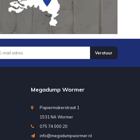
Verstuur
Megadump Wormer
Papiermakerstraat 1
1531 NA Wormer
075 74 000 20
info@megadumpwormer.nl