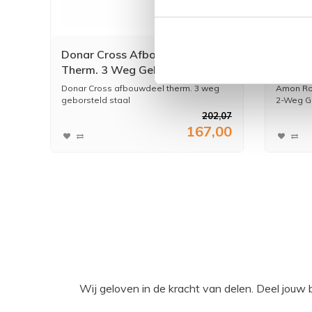
Donar Cross Afbouwdeel
Amon 
Therm. 3 Weg Geborsteld Staal
Thermo
Staal
Donar Cross afbouwdeel therm. 3 weg
Amon Ro
geborsteld staal
2-Weg Ge
202,07
167,00
Wij geloven in de kracht van delen. Deel j