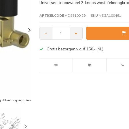
Universeel inbouwdeel 2-knops wastafelmengkra
ARTIKELCODE
AQS3100.29
SKU
MEGA100461
-
+
Gratis bezorgen v.a. € 150,- (NL)
Afbeelding vergroten