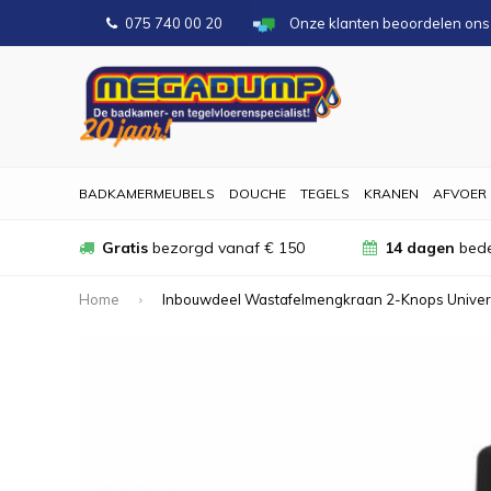
075 740 00 20
Onze klanten beoordelen on
BADKAMERMEUBELS
DOUCHE
TEGELS
KRANEN
AFVOER
Gratis
bezorgd vanaf € 150
14 dagen
bede
Home
Inbouwdeel Wastafelmengkraan 2-Knops Univer