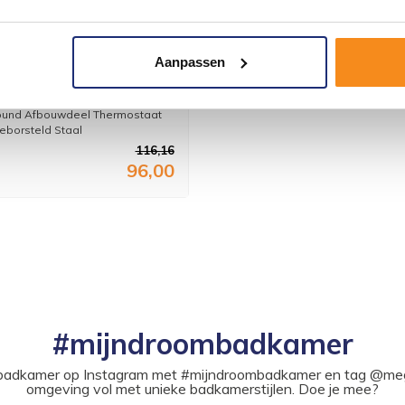
Aanpassen
Round Afbouwdeel
staat 2-Weg Geborsteld
und Afbouwdeel Thermostaat
borsteld Staal
116,16
96,00
#mijndroombadkamer
ouw badkamer op Instagram met #mijndroombadkamer en tag @m
omgeving vol met unieke badkamerstijlen. Doe je mee?