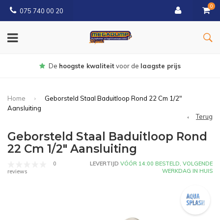
0
075 740 00 20
Gratis
bezorgd vanaf € 150
Home
Geborsteld Staal Baduitloop Rond 22 Cm 1/2"
Aansluiting
Terug
Geborsteld Staal Baduitloop Rond
22 Cm 1/2" Aansluiting
0
LEVERTIJD
VÓÓR 14:00 BESTELD, VOLGENDE
WERKDAG IN HUIS
reviews