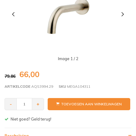
Image
1
/ 2
66,00
79,86
ARTIKELCODE
AQS3994.29
SKU
MEGA104311
-
+
TOEVOEGEN AAN WINKELWAGEN
Gratis bezorgen v.a. € 150,- (NL)
Beschrijving