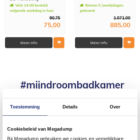
Vóór 14:00 besteld,
Binnen 5 (werk)dagen
volgende werkdag in huis
geleverd
90,75
1.071,00
75,00
885,00
Meer info
Meer info
#mijndroombadkamer
Wij geloven in de kracht van delen. Deel jouw
badkamer op Instagram met #mijndroombadkamer
en tag @megadumpnl. Samen bouwen we een
Toestemming
Details
Over
inspirerende omgeving vol met unieke
badkamerstijlen. Doe je mee?
Cookiebeleid van Megadump
Bij Megadump gebruiken we cookies en vergelijkbare