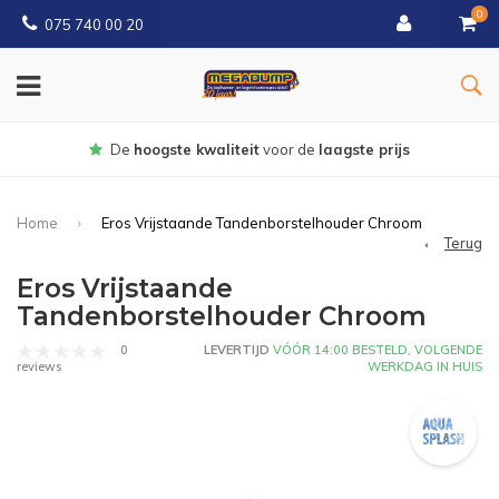
0
075 740 00 20
Gratis
bezorgd vanaf € 150
Home
Eros Vrijstaande Tandenborstelhouder Chroom
Terug
Eros Vrijstaande
Tandenborstelhouder Chroom
0
LEVERTIJD
VÓÓR 14:00 BESTELD, VOLGENDE
WERKDAG IN HUIS
reviews