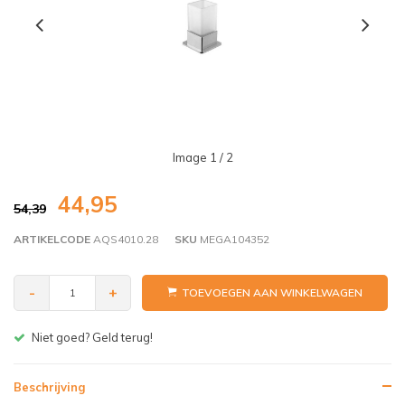
Image
1
/ 2
44,95
54,39
ARTIKELCODE
AQS4010.28
SKU
MEGA104352
-
+
TOEVOEGEN AAN WINKELWAGEN
Gratis bezorgen v.a. € 150,- (NL)
Beschrijving