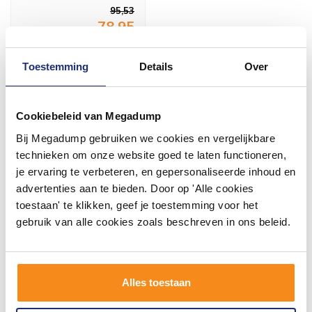
95,53
78,95
Meer info
Toestemming
Details
Over
Cookiebeleid van Megadump
Bij Megadump gebruiken we cookies en vergelijkbare
#mijndroombadkamer
technieken om onze website goed te laten functioneren,
je ervaring te verbeteren, en gepersonaliseerde inhoud en
Wij geloven in de kracht van delen. Deel jouw
advertenties aan te bieden. Door op 'Alle cookies
badkamer op Instagram met #mijndroombadkamer
en tag @megadumpnl. Samen bouwen we een
toestaan' te klikken, geef je toestemming voor het
inspirerende omgeving vol met unieke
gebruik van alle cookies zoals beschreven in ons beleid.
badkamerstijlen. Doe je mee?
Alles toestaan